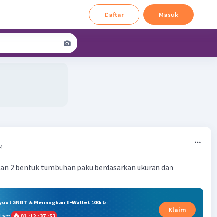
Daftar
Masuk
44
an 2 bentuk tumbuhan paku berdasarkan ukuran dan
ryout SNBT & Menangkan E-Wallet 100rb
Klaim
alam
01
:
12
:
37
:
51