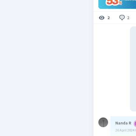
2
2
Nanda R
26 April 2024 