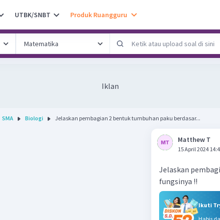
UTBK/SNBT
Produk Ruangguru
Iklan
SMA
Biologi
Jelaskan pembagian 2 bentuk tumbuhan paku berdasar...
Matthew T
15 April 2024 14:
Jelaskan pembagi
fungsinya !!
Ikuti T
Habis d