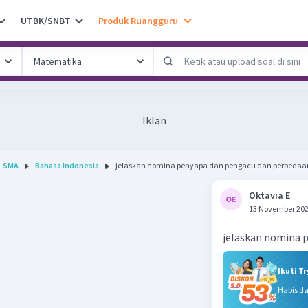
UTBK/SNBT
Produk Ruangguru
Iklan
SMA
Bahasa Indonesia
jelaskan nomina penyapa dan pengacu dan perbedaan
Oktavia E
13 November 202
jelaskan nomina 
Ikuti T
Habis d