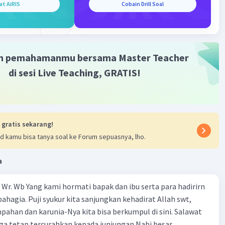
 Pengacu:
at AiRIS
Cobain Drill Soal
ngacu adalah kata benda yang digunakan untuk merujuk
g atau objek tertentu tanpa menyapa secara langsung.
i digunakan untuk mengacu pada orang atau objek yang
an dalam kalimat. Contoh nomina pengacu antara lain
m pemahamanmu bersama Master Teacher
ereka", "buku", "rumah", "kota", dan sebagainya. Nomina
di sesi Live Teaching, GRATIS!
iasanya digunakan dalam percakapan formal atau dalam
enggunaan nomina pengacu:
alah teman saya yang baik."
 gratis sekarang!
sedang berlibur di luar negeri."
d kamu bisa tanya soal ke Forum sepuasnya, lho.
tu sangat menarik untuk dibaca."
a
n utama antara nomina penyapa dan pengacu adalah
mina penyapa digunakan untuk menyapa atau memanggil
Wr. Wb Yang kami hormati bapak dan ibu serta para hadirirn
 secara langsung, sedangkan nomina pengacu digunakan
ahagia. Puji syukur kita sanjungkan kehadirat Allah swt,
ujuk pada orang atau objek tanpa menyapa secara
pahan dan karunia-Nya kita bisa berkumpul di sini. Salawat
ga tetap tercurahkan kepada junjungan Nabi besar