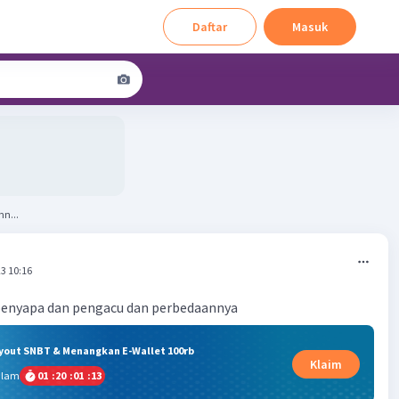
Daftar
Masuk
n...
3 10:16
penyapa dan pengacu dan perbedaannya
ryout SNBT & Menangkan E-Wallet 100rb
Klaim
alam
01
:
20
:
01
:
13