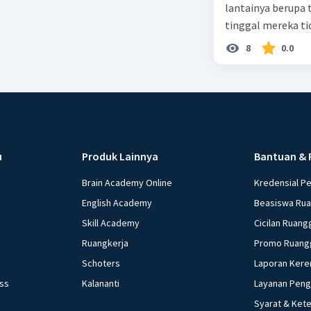
lantainya berupa 
digunaka
tinggal mereka tidak layak 
sementar
dalam paragraf ters
atau bend
8
0.0
tertentu.
u
Produk Lainnya
Bantuan & 
Beri R
Brain Academy Online
Kredensial P
English Academy
Beasiswa Ru
Skill Academy
Cicilan Ruang
Ruangkerja
Promo Ruang
Schoters
Laporan Kere
ess
Kalananti
Layanan Pen
Syarat & Ket