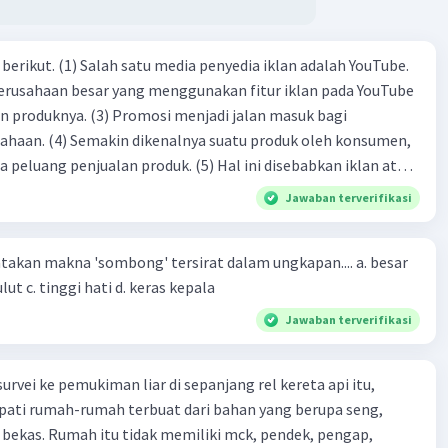
 penyapa digunakan ketika seseorang ingin memanggil
enyapa orang lain secara langsung dalam percakapan.
dia iklan adalah YouTube.
 penggunaan: "Ibu, bolehkah saya pergi ke rumah
" atau "Kakak, tolong bantu saya dengan tugas ini."
 perusahaan besar yang menggunakan fitur iklan pada YouTube
si menjadi jalan masuk bagi
Pengacu:
produk oleh konsumen,
jualan produk. (5) Hal ini disebabkan iklan atau
 pengacu adalah kata benda yang digunakan untuk
n cara untuk mengenalkan produk perusahaan kepada
Jawaban terverifikasi
k kepada orang atau benda yang telah disebutkan
mnya dalam teks atau percakapan.
-(4)-(1)-
 nomina pengacu adalah "dia", "mereka", "barang",
an makna 'sombong' tersirat dalam ungkapan.... a. besar
(4)-(2)
", "buku", "rumah", dan sebagainya.
kepala b. besar mulut c. tinggi hati d. keras kepala
 pengacu digunakan untuk menghindari pengulangan
enda yang sama dalam suatu kalimat atau teks.
Jawaban terverifikasi
 penggunaan: "Saya melihat mobil itu di jalan tadi.
tu berwarna biru."
urvei ke pemukiman liar di sepanjang rel kereta api itu,
ti rumah-rumah terbuat dari bahan yang berupa seng,
 antara nomina penyapa dan nomina pengacu terletak
 bekas. Rumah itu tidak memiliki mck, pendek, pengap,
si dan penggunaannya dalam kalimat. Nomina penyapa