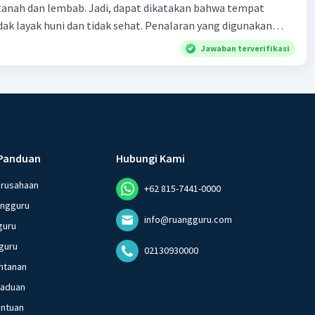
tanah dan lembab. Jadi, dapat dikatakan bahwa tempat
n untuk langsung menyapa atau memanggil seseorang,
huni dan tidak sehat. Penalaran yang digunakan
a nomina pengacu digunakan untuk merujuk kepada orang
ebut adalah . . . .
a yang telah disebutkan sebelumnya dalam konteks
Jawaban terverifikasi
Panduan
Hubungi Kami
·
0.0
(
0
)
Balas
ating
erusahaan
+62 815-7441-0000
angguru
info@ruangguru.com
guru
guru
02130930000
ntanan
gaduan
entuan