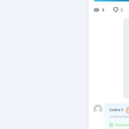
2
3
Cndra C
13 November 
Jawaban 