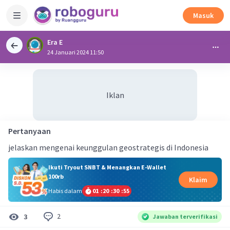
Masuk
Era E
24 Januari 2024 11:50
Iklan
Pertanyaan
jelaskan mengenai keunggulan geostrategis di Indonesia
Ikuti Tryout SNBT & Menangkan E-Wallet
100rb
Klaim
Habis dalam
01
:
20
:
30
:
55
2
3
Jawaban terverifikasi