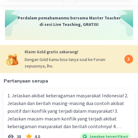
warga asing karena banyak warga asing yang
datang ke Indonesia
- Indonesia mempunyai banyak bahasa Daerah
Perdalam pemahamanmu bersama Master Teacher
yang ada di setiap pulau-pulau di Indonesia
di sesi Live Teaching, GRATIS!
·
5.0
(
1
)
Balas
Beri Rating
Klaim Gold gratis sekarang!
Nanda R
Community
Level 89
Dengan Gold kamu bisa tanya soal ke Forum
24 Januari 2024 15:37
sepuasnya, lho.
Jawaban terverifikasi
Pertanyaan serupa
Keunggulan geostrategis di Indonesia adalah
Iklan
letak negara yang strategis, yang berada pada
1. Jelaskan akibat keberagaman masyarakat Indonesia! 2.
posisi silang antara dua benua Asia dan Australia,
Jelaskan dan berilah masing-masing dua contoh akibat
dan di antara Samudera Hindia dan Samudera
positif dari konflik yang terjadi dalam masyarakat! 3.
Pasifik. Berikut adalah beberapa keunggulan
Jelaskan macam-macam konflik yang terjadi akibat
geostrategis di Indonesia:
keberagaman masyarakat dan berilah contohnya! 4.
Mengapa dalam masyarakat yang memiliki keberagaman
38
4.0
Jawaban terverifikasi