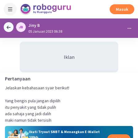
Masuk
Jiny B
05 Januari 2023 06:38
Iklan
Pertanyaan
Jelaskan kebahasaan syair berikut!
Yang bengis pula jangan dipilih
itu penyakit yang tidak pulih
ada sahaja yang jadi dalih
maki namun tidak tersisih
Ikuti Tryout SNBT & Menangkan E-Wallet
100rb