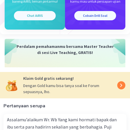
bareng AiRIS, teman pintarmu!
kamu mau untuk persiapan ujian
4) berisi tentang nasihat atau petuah, dan
5) adanya kata kiasan/konotasi.
Chat AiRIS
Cobain Drill Soal
Kaidah kebahasaan syair, yaitu:
a) menggunakan diksi atau kata
konotasi/simbolik,
b) menggunakan rima a-a-a-a,
Perdalam pemahamanmu bersama Master Teacher
c) menggunakan ungkapan-ungkapan lama, dan
di sesi Live Teaching, GRATIS!
d) menggunakan kalimat sebab-akibat.
Berdasarkan penjelasan, berikut adalah analisis
Klaim Gold gratis sekarang!
kebahasaan syair di atas. Kebahasaan syair di
atas adalah menggunakan ungkapan lama. Salah
Dengan Gold kamu bisa tanya soal ke Forum
sepuasnya, lho.
satu contoh ungkapan lama syair di atas
adalah"sahaja".
Pertanyaan serupa
Dengan demikian, kebahasaan syair di atas
Assalamu’alaikum Wr. Wb Yang kami hormati bapak dan
adalah menggunakan ungkapan lama.
ibu serta para hadirirn sekalian yang berbahagia. Puji