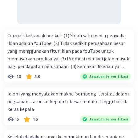
Cermati teks acak berikut. (1) Salah satu media penyedia
iklan adalah YouTube. (2) Tidak sedikit perusahaan besar
yang menggunakan fitur iklan pada YouTube untuk
memasarkan produknya. (3) Promosi menjadi jalan masuk
bagi pendapatan perusahaan. (4) Semakin dikenalnya
suatu produk oleh konsumen, semakin besar pula peluang
13
5.0
Jawaban terverifikasi
penjualan produk. (5) Hal ini disebabkan iklan atau
promosi merupakan cara untuk mengenalkan produk
Idiom yang menyatakan makna 'sombong' tersirat dalam
perusahaan kepada konsumen. Urutan yang tepat agar
ungkapan.... a. besar kepala b. besar mulut c. tinggi hati d.
menjadi teks eksposisi yang padu adalah .... A. (1)-(2)-(3)-
keras kepala
(4)-(5) B. (2)-(1)-(3)-(4)-(5) C. (3)-(1)-(2)-(5)-(4) D. (3)-(5)-
5
4.5
Jawaban terverifikasi
(4)-(1)-(2) E. (5)-(1)-(3)-(4)-(2)
Setelah diadakan survei ke pemukiman liar di sepanjang