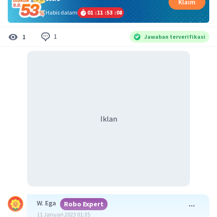
Klaim
Habis dalam
01
:
11
:
53
:
07
1
1
Jawaban terverifikasi
Iklan
W. Ega
Robo Expert
11 Januari 2023 01:35