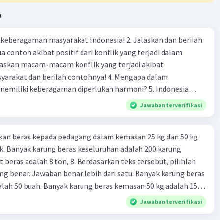
 senyawa tersebut tidak memiliki PEB pada struktur
a
 senyawa tersebut tidak memiliki PEB pada struktur
agaman masyarakat Indonesia! 2. Jelaskan dan berilah
 contoh akibat positif dari konflik yang terjadi dalam
= senyawa tersebut tidak memiliki PEB pada struktur
 dan berilah contohnya! 4. Mengapa dalam
senyawa tersebut memiliki 1 pasangan elektron bebas.
liki keberagaman diperlukan harmoni? 5. Indonesia
tom pusat P memiliki 5 elektron yang telah disumbangkan
yang kaya akan keberagaman baik dilihat dari agama, suku,
 I sehingga tidak ada pasangan elektron bebas.
Jawaban terverifikasi
budaya. Berdasarkan pernyataan tersebut, apa yang dapat
na itu, hanya NF3 yang bisa sebagai basa Lewis.
tuk menjaga keberagaman supaya terhindar dari konflik?
kan beras kepada pedagang dalam kemasan 25 kg dan 50 kg
ban yang memungkinkan adalah (4).
. Banyak karung beras keseluruhan adalah 200 karung
 beras adalah 8 ton, 8. Berdasarkan teks tersebut, pilihlah
g benar. Jawaban benar lebih dari satu. Banyak karung beras
lah 50 buah. Banyak karung beras kemasan 50 kg adalah 150
·
0.0
(
0
)
Balas
ating
 beras dalam kemasan 25 kg adalah 2 ton. Perbandingan berat
Jawaban terverifikasi
g dan 50 kg dalam truk adalah 1: 3. 9. Berdasarkan teks
Level 1