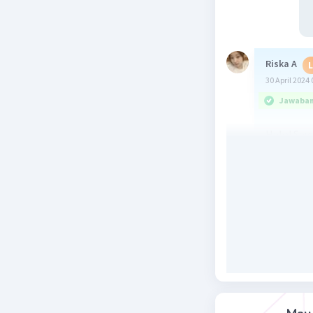
Riska A
L
30 April 2024 
Jawaban 
Halo! Saya
Basa lewi
umumnya m
lewisnya.
Mari kita 
1. CCl4 =
lewisnya.
2. PBr5 =
lewisnya.
3. AlCl3 
lewisnya.