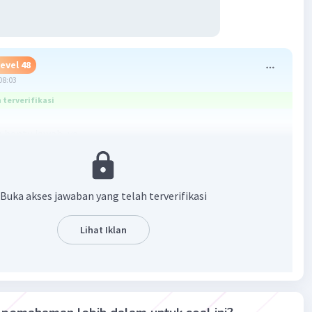
evel 48
08:03
terverifikasi
 bantu jawab, ya.
s merupakan senyawa yang dapat memberikan elektron,
emiliki PEB (Pasangan Elektron Bebas) pada struktur
Buka akses jawaban yang telah terverifikasi
lihat pada daftar senyawa pada soal!
 senyawa tersebut tidak memiliki PEB pada struktur
Lihat Iklan
 senyawa tersebut tidak memiliki PEB pada struktur
= senyawa tersebut tidak memiliki PEB pada struktur