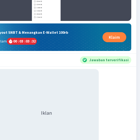
ryout SNBT & Menangkan E-Wallet 100rb
Klaim
alam
00
:
03
:
03
:
31
Jawaban terverifikasi
Iklan