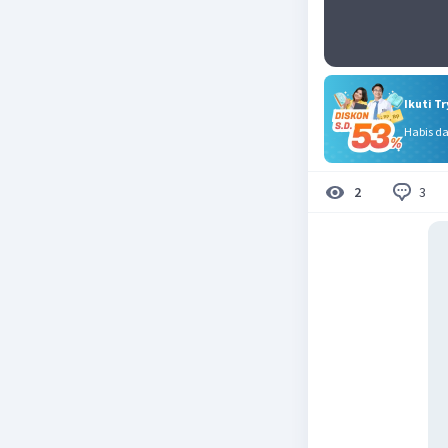
Ikuti T
Habis d
3
2