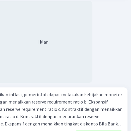
ya setiap beras karung kecil adalah Rp7.500 dan karung besar
3:47
ah biaya angkut semua beras yang harus dibayar oleh Bu
)
00 C. Rp2.312.000 B. Rp2.475.000 D. Rp2.280.000
·
0.0
(
0
)
Balas
ating
Iklan
kan inflasi, pemerintah dapat melakukan kebijakan moneter
dengan menaikkan reserve requirement ratio b. Ekspansif
n reserve requirement ratio c. Kontraktif dengan menaikkan
nt ratio d. Kontraktif dengan menurunkan reserve
. Ekspansif dengan menaikkan tingkat diskonto Bila Bank
n kebijakan moneter ekspansif, ceteris paribus maka .... a.