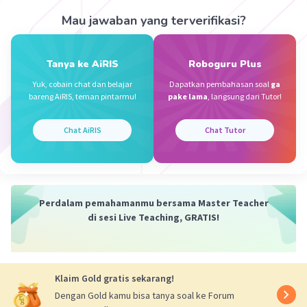
Mau jawaban yang terverifikasi?
Najwa R
Level 1
Tanya ke AiRIS
Roboguru Plus
09 Februari 2024 05:04
Yuk, cobain chat dan belajar
Dapatkan pembahasan soal
ga
Nomor 4 tidak jelas pernyataan dan
bareng AiRIS, teman pintarmu!
pake lama
, langsung dari Tutor!
pertanyaannya.
Iklan
Chat AiRIS
Chat Tutor
Perdalam pemahamanmu bersama Master Teacher
di sesi Live Teaching, GRATIS!
·
0.0
(
0
)
Balas
Beri Rating
Klaim Gold gratis sekarang!
Dengan Gold kamu bisa tanya soal ke Forum