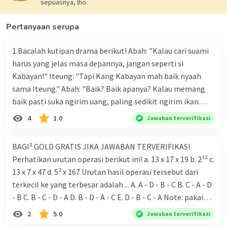
sepuasnya, lho.
Pertanyaan serupa
1.Bacalah kutipan drama berikut! Abah: "Kalau cari suami
harus yang jelas masa depannya, jangan seperti si
Kabayan!" Iteung: "Tapi Kang Kabayan mah baik nyaah
sama Iteung." Abah: "Baik? Baik apanya? Kalau memang
baik pasti suka ngirim uang, paling sedikit ngirim ikan
kesenangan Abah. Ikan gurame!" Ambu: "Abah teh
4
1.0
Jawaban terverifikasi
kumaha. Apa-apa selalu saja diukur pakai uang." Tokoh
Iteung pada kutipan drama tersebut akan lebih menarik
BAGI² GOLD GRATIS JIKA JAWABAN TERVERIFIKASI
jika menggunakan kostum a. celana panjang dan kaos
Perhatikan urutan operasi berikut ini! a. 13 x 17 x 19 b. 2¹² c.
dengan rambut panjang dibiarkan terurai b. celana
13 x 7 x 47 d. 5² x 167 Urutan hasil operasi tersebut dari
panjang dan kaos dengan rambut dikepang dua c. kebaya
terkecil ke yang terbesar adalah ... A. A - D - B - C B. C - A - D
dan celana panjang dengan rambut dibiarkan terurai d.
- B C. B - C - D - A D. B - D - A - C E. D - B - C - A Note: pakai
kebaya dan kain dengan rambut di kepang dua 2.Jo : "Hey,
penjelasannya biar dapat goldnya yah...
2
5.0
Jawaban terverifikasi
jalan yang bener dong!" (keluar dari mobil) Yuda: (tampak