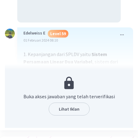
Edelweiss E
Level 59
01 Februari 2024 08:10
1. Kepanjangan dari SPLDV yaitu
Sistem
Persamaan Linear Dua Variabel
, sistem dari
persamaan maupun bentuk relasi yang sama
dengan aljabar
Maaf hanya bisa jawab pertanyaan no 1🙏🏻
Buka akses jawaban yang telah terverifikasi
·
5.0
(
1
)
Balas
Beri Rating
Lihat Iklan
Tamara D
Level 47
04 Februari 2024 03:22
terimakasih, jawabannya benar