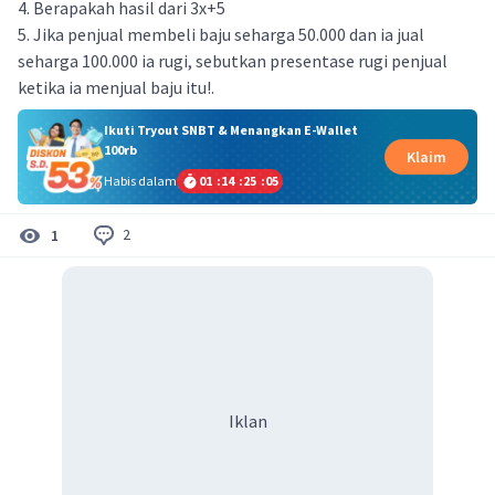
4. Berapakah hasil dari 3x+5
5. Jika penjual membeli baju seharga 50.000 dan ia jual
seharga 100.000 ia rugi, sebutkan presentase rugi penjual
ketika ia menjual baju itu!.
Ikuti Tryout SNBT & Menangkan E-Wallet
100rb
Klaim
Habis dalam
01
:
14
:
25
:
04
2
1
Iklan