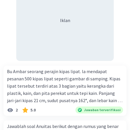
keberagaman supaya terhindar dari konflik?
Iklan
Bu Ambar seorang perajin kipas lipat. la mendapat
pesanan 500 kipas lipat seperti gambar di samping. Kipas
lipat tersebut terdiri atas 3 bagian yaitu kerangka dari
plastik, kain, dan pita perekat untuk tepi kain. Panjang
jari-jari kipas 21 cm, sudut pusatnya 162°, dan lebar kain 14
cm. Biaya kerangka dan tali sebesar Rp1.800,00 per buah,
2
5.0
Jawaban terverifikasi
kain sebesar Rp40.000,00/m², dan pita perekat
Rp350,00/m. Kipas tersebut dijual dengan harga
Jawablah soal Anuitas berikut dengan rumus yang benar
Rp6.500,00 per buah. Tentukan total keuntungan yang