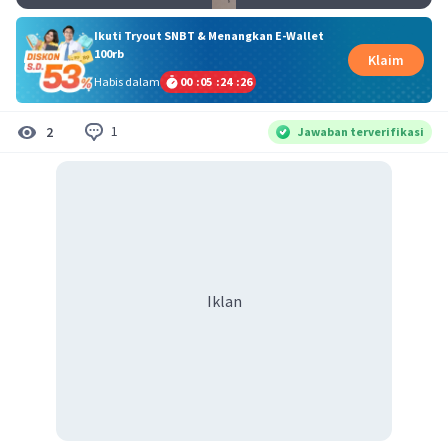
Ikuti Tryout SNBT & Menangkan E-Wallet
100rb
Klaim
Habis dalam
00
:
05
:
24
:
26
1
2
Jawaban terverifikasi
Iklan