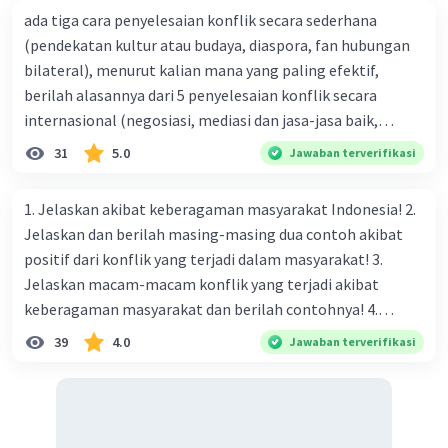
ada tiga cara penyelesaian konflik secara sederhana
(pendekatan kultur atau budaya, diaspora, fan hubungan
bilateral), menurut kalian mana yang paling efektif,
berilah alasannya dari 5 penyelesaian konflik secara
internasional (negosiasi, mediasi dan jasa-jasa baik,
konsiliasi, penyelidikan, dan penyelesaian di bawah
31
5.0
Jawaban terverifikasi
naungan organisasi PBB), menurut kalian mana yang
paling efektif, berilah alasannya
1. Jelaskan akibat keberagaman masyarakat Indonesia! 2.
Jelaskan dan berilah masing-masing dua contoh akibat
positif dari konflik yang terjadi dalam masyarakat! 3.
Jelaskan macam-macam konflik yang terjadi akibat
keberagaman masyarakat dan berilah contohnya! 4.
Mengapa dalam masyarakat yang memiliki keberagaman
39
4.0
Jawaban terverifikasi
diperlukan harmoni? 5. Indonesia merupakan negara yang
kaya akan keberagaman baik dilihat dari agama, suku, ras,
bahasa, dan budaya. Berdasarkan pernyataan tersebut,
apa yang dapat kalian lakukan untuk menjaga