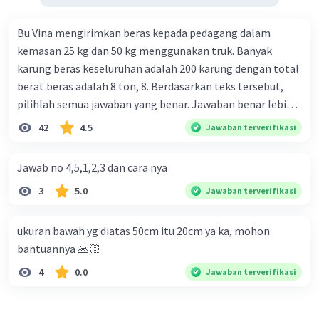
Bu Vina mengirimkan beras kepada pedagang dalam
kemasan 25 kg dan 50 kg menggunakan truk. Banyak
karung beras keseluruhan adalah 200 karung dengan total
berat beras adalah 8 ton, 8. Berdasarkan teks tersebut,
pilihlah semua jawaban yang benar. Jawaban benar lebih
dari satu. Banyak karung beras kemasan 25 kg adalah 50
42
4.5
Jawaban terverifikasi
buah. Banyak karung beras kemasan 50 kg adalah 150
buah. Total berat beras dalam kemasan 25 kg adalah 2
Jawab no 4,5,1,2,3 dan cara nya
ton. Perbandingan berat beras kemasan 25 kg dan 50 kg
3
5.0
Jawaban terverifikasi
dalam truk adalah 1: 3. 9. Berdasarkan teks tersebut, jika
biaya setiap beras karung kecil adalah Rp7.500 dan karung
besar Rp14.000, berapakah biaya angkut semua beras yang
ukuran bawah yg diatas 50cm itu 20cm ya ka, mohon
harus dibayar oleh Bu Vina? A. Rp2.540.000 C. Rp2.312.000 B.
bantuannya 🙏🏻
Rp2.475.000 D. Rp2.280.000
4
0.0
Jawaban terverifikasi