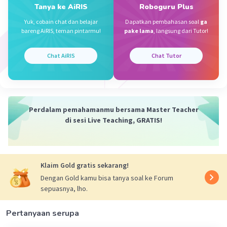
Tanya ke AiRIS
Roboguru Plus
Ramona Z
Level 10
Yuk, cobain chat dan belajar
Dapatkan pembahasan soal
ga
07 Mei 2024 08:32
bareng AiRIS, teman pintarmu!
pake lama
, langsung dari Tutor!
terima kasih
Chat AiRIS
Chat Tutor
Atsila Z
Level 6
12 Mei 2024 01:05
Perdalam pemahamanmu bersama Master Teacher
jawabannya sudah benar yaa
di sesi Live Teaching, GRATIS!
a. 1 dan 2
Iklan
·
0.0
(
0
)
Balas
Beri Rating
Klaim Gold gratis sekarang!
Dengan Gold kamu bisa tanya soal ke Forum
sepuasnya, lho.
Pertanyaan serupa