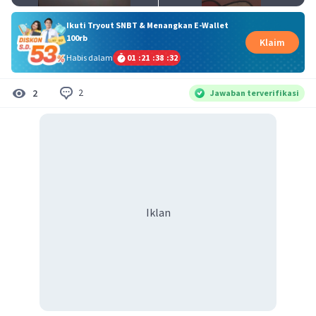
Ikuti Tryout SNBT & Menangkan E-Wallet
100rb
Klaim
Habis dalam
01
:
21
:
38
:
31
2
2
Jawaban terverifikasi
Iklan