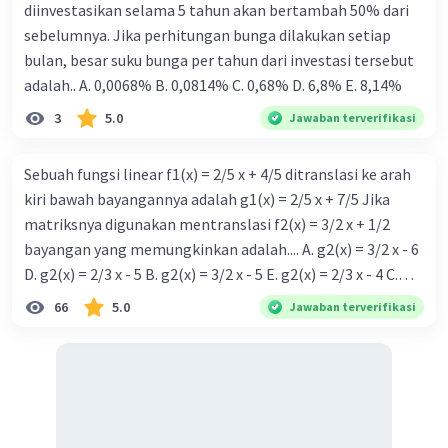
diinvestasikan selama 5 tahun akan bertambah 50% dari
sebelumnya. Jika perhitungan bunga dilakukan setiap
bulan, besar suku bunga per tahun dari investasi tersebut
adalah.. A. 0,0068% B. 0,0814% C. 0,68% D. 6,8% Ε. 8,14%
3
5.0
Jawaban terverifikasi
Sebuah fungsi linear f1(x) = 2/5 x + 4/5 ditranslasi ke arah
kiri bawah bayangannya adalah g1(x) = 2/5 x + 7/5 Jika
matriksnya digunakan mentranslasi f2(x) = 3/2 x + 1/2
bayangan yang memungkinkan adalah.... A. g2(x) = 3/2 x - 6
D. g2(x) = 2/3 x - 5 B. g2(x) = 3/2 x - 5 E. g2(x) = 2/3 x - 4 C.
g{2}(x) = 3/2 x + 5
66
5.0
Jawaban terverifikasi