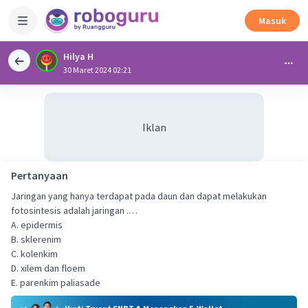
Masuk
Hilya H
30 Maret 2024 02:21
Iklan
Pertanyaan
Jaringan yang hanya terdapat pada daun dan dapat melakukan
fotosintesis adalah jaringan .…
A. epidermis
B. sklerenim
C. kolenkim
D. xilem dan floem
E. parenkim paliasade