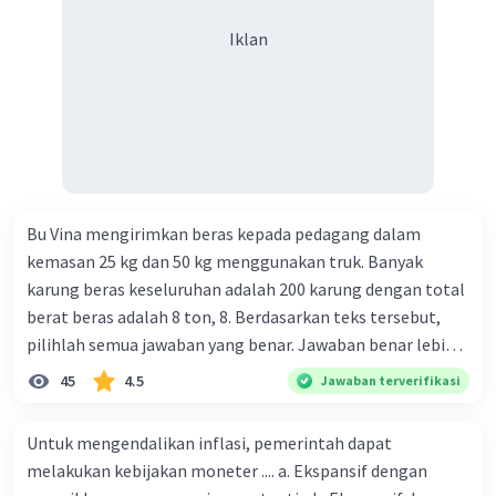
Iklan
Bu Vina mengirimkan beras kepada pedagang dalam
kemasan 25 kg dan 50 kg menggunakan truk. Banyak
karung beras keseluruhan adalah 200 karung dengan total
berat beras adalah 8 ton, 8. Berdasarkan teks tersebut,
pilihlah semua jawaban yang benar. Jawaban benar lebih
dari satu. Banyak karung beras kemasan 25 kg adalah 50
45
4.5
Jawaban terverifikasi
buah. Banyak karung beras kemasan 50 kg adalah 150
buah. Total berat beras dalam kemasan 25 kg adalah 2
Untuk mengendalikan inflasi, pemerintah dapat
ton. Perbandingan berat beras kemasan 25 kg dan 50 kg
melakukan kebijakan moneter .... a. Ekspansif dengan
dalam truk adalah 1: 3. 9. Berdasarkan teks tersebut, jika