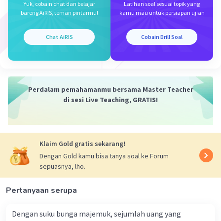
sel yang rapat dan
Yuk, cobain chat dan belajar
Latihan soal sesuai topik yang
bareng AiRIS, teman pintarmu!
kamu mau untuk persiapan ujian
berfungsi sebagai pelindung jaringan di
dalamnya. Xilem berfungsi mengangkut
air dan zat hara, sedangkan floem berfungsi
Chat AiRIS
Cobain Drill Soal
mengangkut hasil fotosintesis.
Dengan demikian, jawaban yang tepat adalah E.
·
0.0
(
0
)
Balas
Beri Rating
Perdalam pemahamanmu bersama Master Teacher
di sesi Live Teaching, GRATIS!
Mazaya M
Community
Level 25
30 Maret 2024 04:21
Klaim Gold gratis sekarang!
Jawbaan E
Dengan Gold kamu bisa tanya soal ke Forum
sepuasnya, lho.
Iklan
·
0.0
(
0
)
Balas
Beri Rating
Pertanyaan serupa
Dengan suku bunga majemuk, sejumlah uang yang