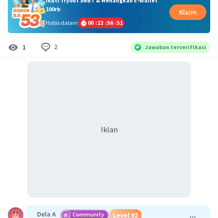
Ikuti Tryout SNBT & Menangkan E-Wallet
100rb
Klaim
Habis dalam
00
:
22
:
56
:
51
2
1
Jawaban terverifikasi
Iklan
Dela A
Community
Level 92