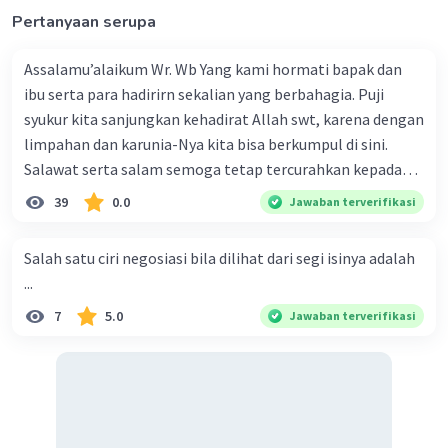
Pertanyaan serupa
Assalamu’alaikum Wr. Wb Yang kami hormati bapak dan
ibu serta para hadirirn sekalian yang berbahagia. Puji
syukur kita sanjungkan kehadirat Allah swt, karena dengan
limpahan dan karunia-Nya kita bisa berkumpul di sini.
Salawat serta salam semoga tetap tercurahkan kepada
junjungan Nabi besar Muhammad saw, karena beliau
39
0.0
Jawaban terverifikasi
menyiarkan agama yang haq, yakni agama islam, agama
yang diridai oleh Allah swt. Semoga kita sekalian termasuk
Salah satu ciri negosiasi bila dilihat dari segi isinya adalah
ke dalam umat-Nya yang diberkahi. Amin ya rabbal alamin.
...
Hadirin sekalian yang berbahagia! Dirasa amat penting
7
5.0
Jawaban terverifikasi
sekali jiwa sosial untuk diterapkan di lingkungan keluarga,
sanak saudara, bahkan juga di masyarakat luas. Karena
dengan jiwa sosial, maka terjalinlah di antara kita saling
tolong-menolong, dan kasih sayang. Sehngga orang-
orang yang butuh akan pertolongan kita, akan
mendapatkan haq-Nya. Perhatikan kalimat berikut! Puji