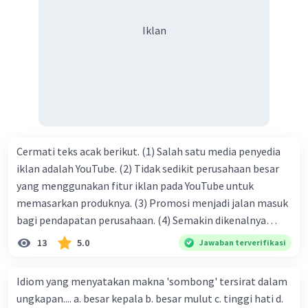
syukur kita sanjungkan kehadirat Allah swt, karena dengan
Iklan
limpahan karuniaNya kita bisa berkumpul di sini. Kalimat
tersebut termasuk …. A. salam pembuka B. ucapan terima
kasih C. pengenalan topik D. tema E. judul
Cermati teks acak berikut. (1) Salah satu media penyedia
iklan adalah YouTube. (2) Tidak sedikit perusahaan besar
yang menggunakan fitur iklan pada YouTube untuk
memasarkan produknya. (3) Promosi menjadi jalan masuk
bagi pendapatan perusahaan. (4) Semakin dikenalnya
suatu produk oleh konsumen, semakin besar pula peluang
13
5.0
Jawaban terverifikasi
penjualan produk. (5) Hal ini disebabkan iklan atau
promosi merupakan cara untuk mengenalkan produk
Idiom yang menyatakan makna 'sombong' tersirat dalam
perusahaan kepada konsumen. Urutan yang tepat agar
ungkapan.... a. besar kepala b. besar mulut c. tinggi hati d.
menjadi teks eksposisi yang padu adalah .... A. (1)-(2)-(3)-