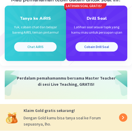
LATIHAN SOAL GRATIS!
Jadi, jawaban yang benar adalah pandai, bahagia,
Tanya ke AiRIS
Drill Soal
sedih, malas, berat.
Yuk, cobain chat dan belajar
Latihan soal sesuai topik yang
bareng AiRIS, teman pintarmu!
kamu mau untuk persiapan ujian
·
5.0
(
1
)
Balas
Beri Rating
Chat AiRIS
Cobain Drill Soal
Perdalam pemahamanmu bersama Master Teacher
Iklan
di sesi Live Teaching, GRATIS!
Klaim Gold gratis sekarang!
Dengan Gold kamu bisa tanya soal ke Forum
sepuasnya, lho.