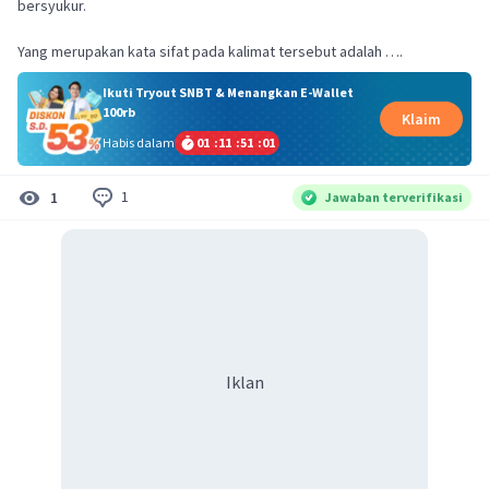
bersyukur.
Yang merupakan kata sifat pada kalimat tersebut adalah ….
Ikuti Tryout SNBT & Menangkan E-Wallet
100rb
Klaim
Habis dalam
01
:
11
:
51
:
01
1
1
Jawaban terverifikasi
Iklan