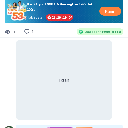
Ikuti Tryout SNBT & Menangkan E-Wallet
100rb
Klaim
Habis dalam
01
:
19
:
19
:
07
1
1
Jawaban terverifikasi
Iklan