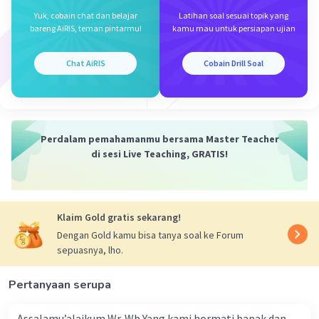
Yuk, cobain chat dan belajar
Latihan soal sesuai topik yang
bareng AiRIS, teman pintarmu!
kamu mau untuk persiapan ujian
Iklan
Chat AiRIS
Cobain Drill Soal
Perdalam pemahamanmu bersama Master Teacher
di sesi Live Teaching, GRATIS!
Klaim Gold gratis sekarang!
Dengan Gold kamu bisa tanya soal ke Forum
sepuasnya, lho.
Pertanyaan serupa
Assalamu’alaikum Wr. Wb Yang kami hormati bapak dan