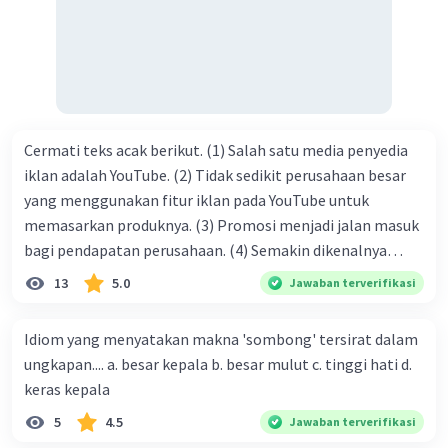
tersebut termasuk …. A. salam pembuka B. ucapan terima
kasih C. pengenalan topik D. tema E. judul
Cermati teks acak berikut. (1) Salah satu media penyedia
iklan adalah YouTube. (2) Tidak sedikit perusahaan besar
yang menggunakan fitur iklan pada YouTube untuk
memasarkan produknya. (3) Promosi menjadi jalan masuk
bagi pendapatan perusahaan. (4) Semakin dikenalnya
suatu produk oleh konsumen, semakin besar pula peluang
13
5.0
Jawaban terverifikasi
penjualan produk. (5) Hal ini disebabkan iklan atau
promosi merupakan cara untuk mengenalkan produk
Idiom yang menyatakan makna 'sombong' tersirat dalam
perusahaan kepada konsumen. Urutan yang tepat agar
ungkapan.... a. besar kepala b. besar mulut c. tinggi hati d.
menjadi teks eksposisi yang padu adalah .... A. (1)-(2)-(3)-
keras kepala
(4)-(5) B. (2)-(1)-(3)-(4)-(5) C. (3)-(1)-(2)-(5)-(4) D. (3)-(5)-
5
4.5
Jawaban terverifikasi
(4)-(1)-(2) E. (5)-(1)-(3)-(4)-(2)