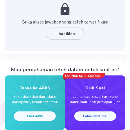
Buka akses jawaban yang telah terverifikasi
Lihat Iklan
·
0.0
(
0
)
Balas
Beri Rating
Mau pemahaman lebih dalam untuk soal ini?
LATIHAN SOAL GRATIS!
Tanya ke AiRIS
Drill Soal
Yuk, cobain chat dan belajar
Latihan soal sesuai topik yang
bareng AiRIS, teman pintarmu!
kamu mau untuk persiapan ujian
Iklan
Chat AiRIS
Cobain Drill Soal