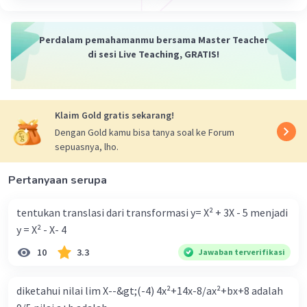
Perdalam pemahamanmu bersama Master Teacher
di sesi Live Teaching, GRATIS!
Klaim Gold gratis sekarang!
Dengan Gold kamu bisa tanya soal ke Forum
sepuasnya, lho.
Pertanyaan serupa
tentukan translasi dari transformasi y= X² + 3X - 5 menjadi
y = X² - X- 4
10
3.3
Jawaban terverifikasi
diketahui nilai lim X--&gt;(-4) 4x²+14x-8/ax²+bx+8 adalah