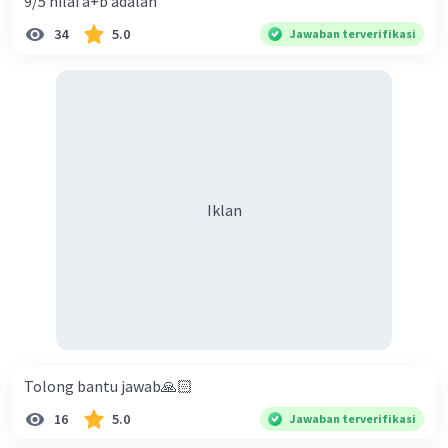
9/5 nilai a+b adalah
34
5.0
Jawaban terverifikasi
Iklan
Tolong bantu jawab🙏🏻
16
5.0
Jawaban terverifikasi