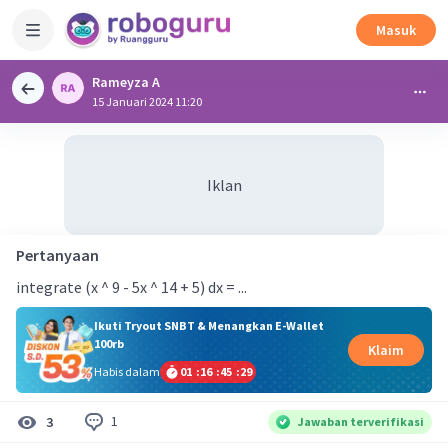
Masuk
Rameyza A
15 Januari 2024 11:20
Iklan
Pertanyaan
integrate (x ^ 9 - 5x ^ 14 + 5) dx = ...
Ikuti Tryout SNBT & Menangkan E-Wallet
100rb
Klaim
Habis dalam
01
:
16
:
45
:
28
1
3
Jawaban terverifikasi