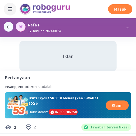
Masuk
Rafa F
17 Januari 2024 00:54
Iklan
Pertanyaan
insang endodermik adalah
Ikuti Tryout SNBT & Menangkan E-Wallet
100rb
Klaim
Habis dalam
02
:
15
:
06
:
49
2
2
Jawaban terverifikasi