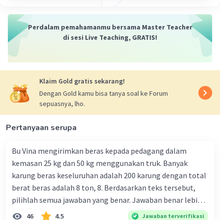
berhubungan dengan insang dalam
·
0.0
(
0
)
Balas
Beri Rating
Perdalam pemahamanmu bersama Master Teacher
di sesi Live Teaching, GRATIS!
Klaim Gold gratis sekarang!
Dengan Gold kamu bisa tanya soal ke Forum
sepuasnya, lho.
Pertanyaan serupa
Bu Vina mengirimkan beras kepada pedagang dalam
kemasan 25 kg dan 50 kg menggunakan truk. Banyak
karung beras keseluruhan adalah 200 karung dengan total
berat beras adalah 8 ton, 8. Berdasarkan teks tersebut,
pilihlah semua jawaban yang benar. Jawaban benar lebih
dari satu. Banyak karung beras kemasan 25 kg adalah 50
46
4.5
Jawaban terverifikasi