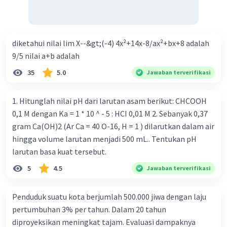
beredar (penawaran uang) naik dari kiri bawah ke kanan
atas e. Tingkat bunga turun di mana bentuk kurva jumlah
uang beredar (penawaran uang) vertikal Kebijakan fiskal
kontraktif dilakukan dengan cara .... a. Menurunkan
diketahui nilai lim X--&gt;(-4) 4x²+14x-8/ax²+bx+8 adalah
pengeluaran pemerintah (G), menambah pembayaran
9/5 nilai a+b adalah
transfer (Tr) dan meningkatkan pemungutan pajak (Tx) b.
35
5.0
Jawaban terverifikasi
Menurunkan G, mengurangi Tr, dan meningkatkan Tx c.
Menurunkan G, menambah Tr, dan menurunkan Tx d.
1. Hitunglah nilai pH dari larutan asam berikut: CHCOOH
Meningkatkan G, mengurangi Tr, dan menurunkan Tx e.
0,1 M dengan Ka = 1 * 10 ^ - 5 : HCI 0,01 M 2. Sebanyak 0,37
Meningkatkan G, menambah Tr, dan menurunkan Tx Cara
gram Ca(OH)2 (Ar Ca = 40 O-16, H = 1 ) dilarutkan dalam air
yang dilakukan kebijakan tingkat diskonto oleh Bank
hingga volume larutan menjadi 500 mL.. Tentukan pH
Sentral dalam melakukan kebijakan moneter adalah .... a.
larutan basa kuat tersebut.
Mengatur jumlah pemberian kredit b. Menetapkan harga
surat-surat berharga di pasar uang c. Menetapkan giro
5
4.5
Jawaban terverifikasi
wajib minimum (reserved requirement ratio) d. Mengatur
tingkat bunga tabungan e. Mengatur tingkat bunga
Penduduk suatu kota berjumlah 500.000 jiwa dengan laju
pinjaman bank sentral kepada bank umum Perhatikan
pertumbuhan 3% per tahun. Dalam 20 tahun
beberapa pernyataan berikut. 1). Menaikkan tarif pajak. 2).
diproyeksikan meningkat tajam. Evaluasi dampaknya