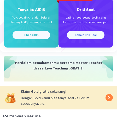
Salsabila M
Level 1
Tanya ke AiRIS
Drill Soal
24 April 2024 10:28
Yuk, cobain chat dan belajar
Latihan soal sesuai topik yang
kakakaa trimaksii
bareng AiRIS, teman pintarmu!
kamu mau untuk persiapan ujian
Chat AiRIS
Cobain Drill Soal
Perdalam pemahamanmu bersama Master Teacher
di sesi Live Teaching, GRATIS!
Iklan
Klaim Gold gratis sekarang!
Dengan Gold kamu bisa tanya soal ke Forum
sepuasnya, lho.
Pertanyaan serupa