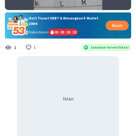
Ikuti Tryout SNBT & Menangkan E-Wallet
100rb
Klaim
Habis dalam
02
:
01
:
15
:
13
1
2
Jawaban terverifikasi
Iklan