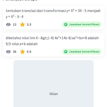
tentukan translasi dari transformasi y= X² + 3X - 5 menjadi
y = X² - X- 4
12
3.3
Jawaban terverifikasi
diketahui nilai lim X--&gt;(-4) 4x²+14x-8/ax²+bx+8 adalah
9/5 nilai a+b adalah
35
5.0
Jawaban terverifikasi
Iklan