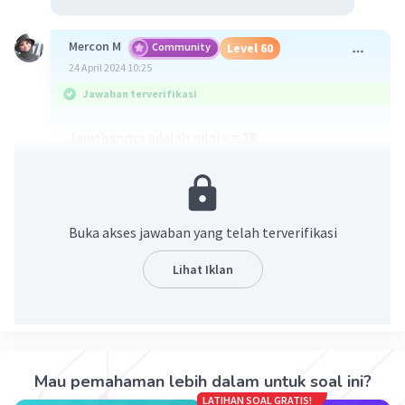
Mercon M
Community
Level 60
24 April 2024 10:25
Jawaban terverifikasi
Jawabannya adalah nilai x = 18
Pembahasan:
Jumlah sudut yg saling berpelurusan = 180°
Buka akses jawaban yang telah terverifikasi
(5x + 42) + 48 = 180
Lihat Iklan
5x = 180 - 48 - 42
x = 90/5
x = 18
Mau pemahaman lebih dalam untuk soal ini?
·
0.0
(
0
)
Balas
Beri Rating
LATIHAN SOAL GRATIS!