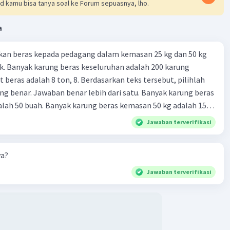
d kamu bisa tanya soal ke Forum sepuasnya, lho.
·
0.0
(
0
)
Balas
ating
a
ander K
Level 44
kan beras kepada pedagang dalam kemasan 25 kg dan 50 kg
ustus 2024 11:13
. Banyak karung beras keseluruhan adalah 200 karung
10 bunga di vas bunga, dan ibu ingin 8 bunga yang ada di vas
 beras adalah 8 ton, 8. Berdasarkan teks tersebut, pilihlah
a. jadi caranya adalah 10 - 8 = 2.
g benar. Jawaban benar lebih dari satu. Banyak karung beras
lah 50 buah. Banyak karung beras kemasan 50 kg adalah 150
i jawabannya harus diambilnya 2 bunga dari vas bunga
 beras dalam kemasan 25 kg adalah 2 ton. Perbandingan berat
Jawaban terverifikasi
g dan 50 kg dalam truk adalah 1: 3. 9. Berdasarkan teks
ya setiap beras karung kecil adalah Rp7.500 dan karung besar
ya?
ah biaya angkut semua beras yang harus dibayar oleh Bu
00 C. Rp2.312.000 B. Rp2.475.000 D. Rp2.280.000
Jawaban terverifikasi