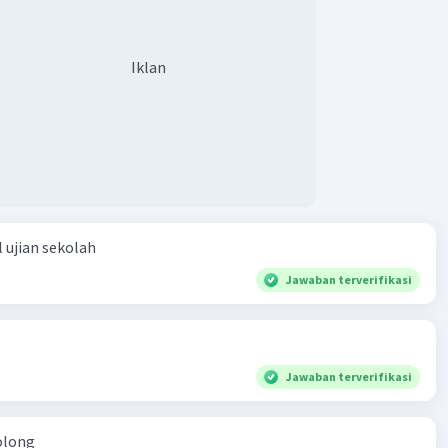
Iklan
 ujian sekolah
Jawaban terverifikasi
Jawaban terverifikasi
olong