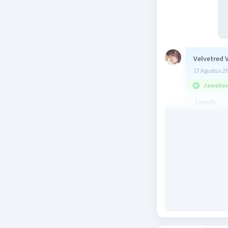
Velvetred 
17 Agustus 2
Jawaban 
Jawab :
Di dalam p
pot. Jadi 
Beri R
Mau
17 Ag
ada 