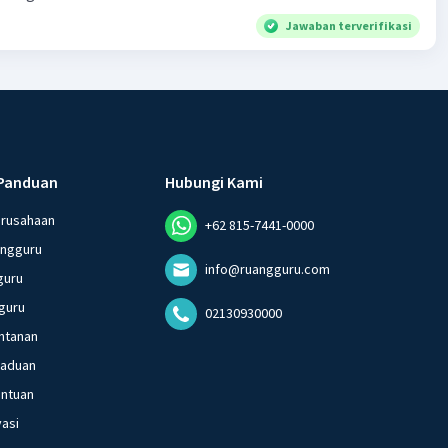
Jawaban terverifikasi
Panduan
Hubungi Kami
erusahaan
+62 815-7441-0000
angguru
info@ruangguru.com
guru
guru
02130930000
ntanan
gaduan
entuan
vasi