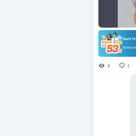
Ikuti T
Habis d
2
2