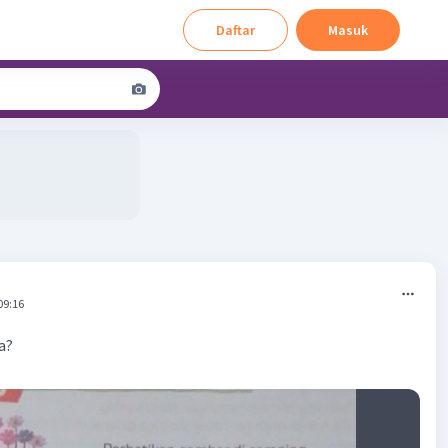
Daftar
Masuk
09:16
a?