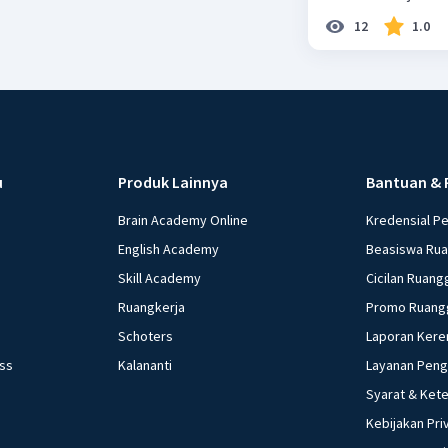
12
1.0
u
Produk Lainnya
Bantuan & 
Brain Academy Online
Kredensial P
English Academy
Beasiswa Ru
Skill Academy
Cicilan Ruang
Ruangkerja
Promo Ruang
Schoters
Laporan Kere
ess
Kalananti
Layanan Pen
Syarat & Ket
Kebijakan Pri