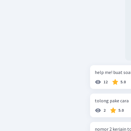
help me! buat soal
12
5.0
tolong pake cara
2
5.0
nomor 2 kerjain t