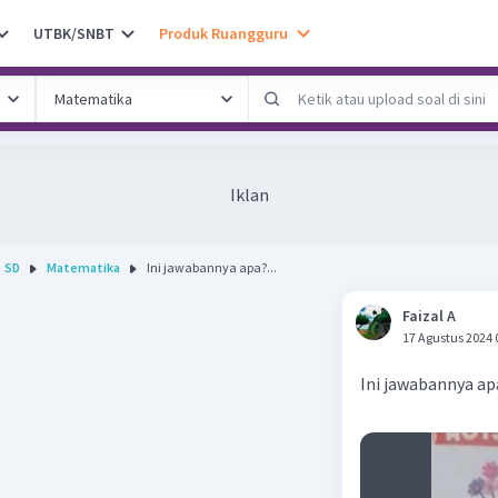
UTBK/SNBT
Produk Ruangguru
Iklan
SD
Matematika
Ini jawabannya apa?...
Faizal A
17 Agustus 2024 
Ini jawabannya ap