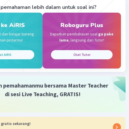
pemahaman lebih dalam untuk soal ini?
Gold
Level 87
024 11:04
 ke AiRIS
Roboguru Plus
terverifikasi
t dan belajar bareng
Dapatkan pembahasan soal
ga pake
man pintarmu!
lama
, langsung dari Tutor!
Iklan
n ada 8 bunga di vas.
da 10 bunga.
at AiRIS
Chat Tutor
n:
bunga yang harus diambil dari vas?
buat jumlah bunga di vas menjadi 8, maka ibu harus
m pemahamanmu bersama Master Teacher
 2 bunga dari vas tersebut.
an:
di sesi Live Teaching, GRATIS!
bunga semula = 10
bunga yang diinginkan = 8
ng harus diambil = 10 - 8 = 2
 harus mengambil 2 bunga dari vas.
 gratis sekarang!
enjelasan ini membantu!