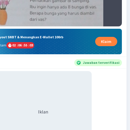
ryout SNBT & Menangkan E-Wallet 100rb
Klaim
alam
02
:
06
:
55
:
03
Jawaban terverifikasi
Iklan