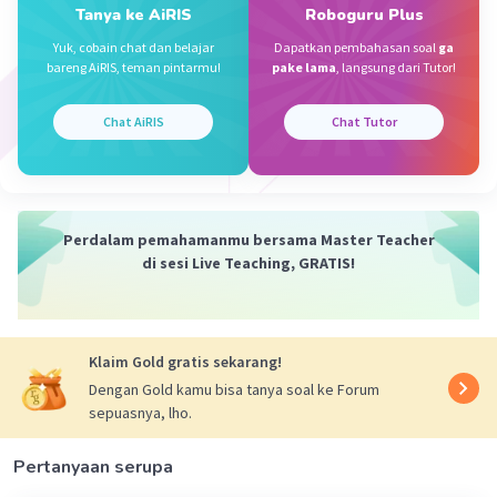
Jawaban terverifikasi
Tanya ke AiRIS
Roboguru Plus
Yuk, cobain chat dan belajar
Dapatkan pembahasan soal
ga
V = Luas alas x tinggi /
πr2 x t
Iklan
bareng AiRIS, teman pintarmu!
pake lama
, langsung dari Tutor!
Dik : r = 14 cm
t = 20 cm
Chat AiRIS
Chat Tutor
Dit : Volume .....?
Penyelesaian:
V = Luas alas x tinggi
= (22/7 x 14 x 14) x 20
Perdalam pemahamanmu bersama Master Teacher
= 616 x 20
di sesi Live Teaching, GRATIS!
3
= 12.320 cm
Klaim Gold gratis sekarang!
Dengan Gold kamu bisa tanya soal ke Forum
sepuasnya, lho.
·
5.0
(
1
)
Balas
Beri Rating
Pertanyaan serupa