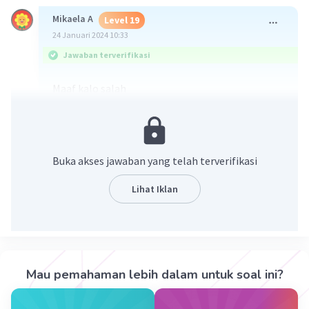
Mikaela A
Level 19
24 Januari 2024 10:33
Jawaban terverifikasi
Maaf kalo salah
Buka akses jawaban yang telah terverifikasi
Lihat Iklan
·
0.0
(
0
)
Balas
Beri Rating
Mau pemahaman lebih dalam untuk soal ini?
Cut A
Level 32
24 Januari 2024 12:31