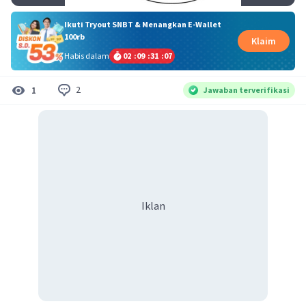
Ikuti Tryout SNBT & Menangkan E-Wallet
100rb
Klaim
Habis dalam
02
:
09
:
31
:
06
2
1
Jawaban terverifikasi
Iklan