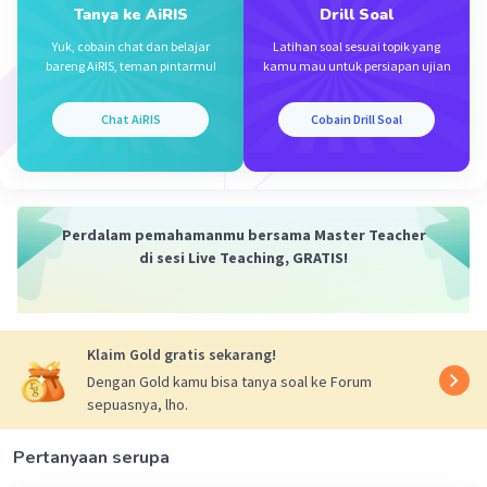
25 September 2024 06:44
Tanya ke AiRIS
Drill Soal
oke mksih yah
Yuk, cobain chat dan belajar
Latihan soal sesuai topik yang
bareng AiRIS, teman pintarmu!
kamu mau untuk persiapan ujian
Chat AiRIS
Cobain Drill Soal
Perdalam pemahamanmu bersama Master Teacher
Iklan
di sesi Live Teaching, GRATIS!
Klaim Gold gratis sekarang!
Dengan Gold kamu bisa tanya soal ke Forum
sepuasnya, lho.
Pertanyaan serupa