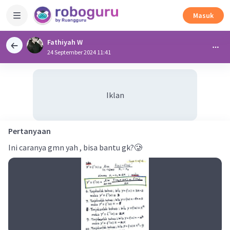
Masuk
Fathiyah W
24 September 2024 11:41
Iklan
Pertanyaan
Ini caranya gmn yah , bisa bantu gk?🥲