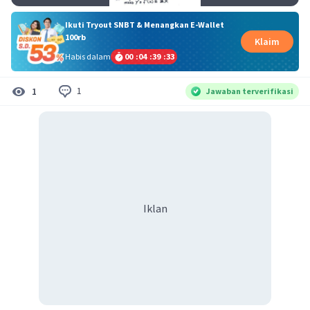
Ikuti Tryout SNBT & Menangkan E-Wallet
100rb
Klaim
Habis dalam
00
:
04
:
39
:
33
1
1
Jawaban terverifikasi
Iklan