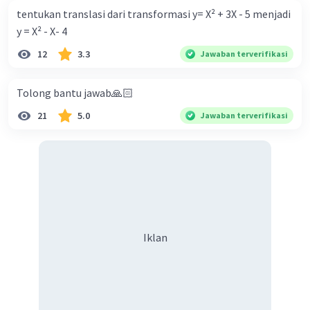
tentukan translasi dari transformasi y= X² + 3X - 5 menjadi
y = X² - X- 4
12
3.3
Jawaban terverifikasi
Tolong bantu jawab🙏🏻
21
5.0
Jawaban terverifikasi
Iklan