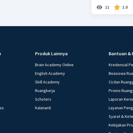
11
1.0
u
Produk Lainnya
Bantuan & 
Brain Academy Online
Kredensial P
English Academy
Beasiswa Ru
Skill Academy
Cicilan Ruang
Ruangkerja
Promo Ruang
Schoters
Laporan Kere
ess
Kalananti
Layanan Pen
Syarat & Ket
Kebijakan Pri