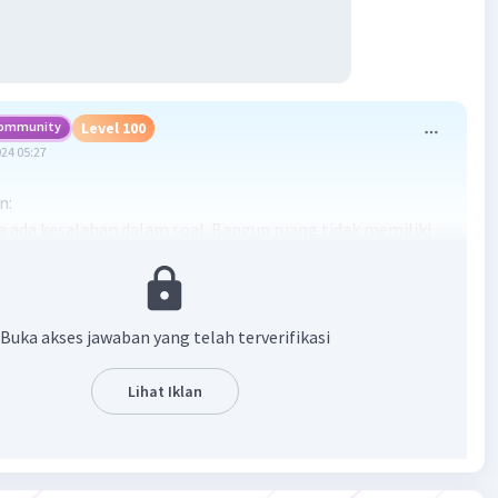
ommunity
Level 100
024 05:27
n:
a ada kesalahan dalam soal. Bangun ruang tidak memiliki
g ada dalam bangun ruang adalah volume dan luas
n. Maka ada dua kemungkinan maksud. Yang pertama,
an orang yang membuat soal tersebut keliru dengan
tar, maka sebenarnya maksud ia adalah volume. Yang
Buka akses jawaban yang telah terverifikasi
mungkinan orang yang membuat soal tersebut terburu-
terlewat menulis kata "permukaan" (maka maksud ia
Lihat Iklan
as permukaan).
an bahwa bangun ruang tersebut merupakan tabung
. Bangun ruang tersebut terdiri dari tabung yang dilubangi