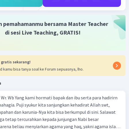
vel 1
024 04:43
m pemahamanmu bersama Master Teacher
ng di gunakan dalam puisi desiran angin berirama
di sesi Live Teaching, GRATIS!
gan
Iklan
·
0.0
(
0
)
Balas
ating
 gratis sekarang!
d kamu bisa tanya soal ke Forum sepuasnya, lho.
a
Wr. Wb Yang kami hormati bapak dan ibu serta para hadirirn
ahagia. Puji syukur kita sanjungkan kehadirat Allah swt,
pahan dan karunia-Nya kita bisa berkumpul di sini. Salawat
ga tetap tercurahkan kepada junjungan Nabi besar
rena beliau menyiarkan agama yang haq, yakni agama islam,