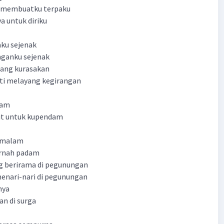
i membuatku terpaku
a untuk diriku
ku sejenak
ganku sejenak
nang kurasakan
i melayang kegirangan
lam
it untuk kupendam
a malam
ernah padam
ng berirama di pegunungan
nari-nari di pegunungan
nya
n di surga