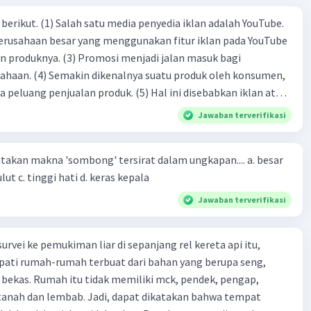
dia iklan adalah YouTube.
 perusahaan besar yang menggunakan fitur iklan pada YouTube
si menjadi jalan masuk bagi
produk oleh konsumen,
jualan produk. (5) Hal ini disebabkan iklan atau
n cara untuk mengenalkan produk perusahaan kepada
Jawaban terverifikasi
-(4)-(1)-
an makna 'sombong' tersirat dalam ungkapan.... a. besar
(4)-(2)
kepala b. besar mulut c. tinggi hati d. keras kepala
Jawaban terverifikasi
urvei ke pemukiman liar di sepanjang rel kereta api itu,
ti rumah-rumah terbuat dari bahan yang berupa seng,
 bekas. Rumah itu tidak memiliki mck, pendek, pengap,
tanah dan lembab. Jadi, dapat dikatakan bahwa tempat