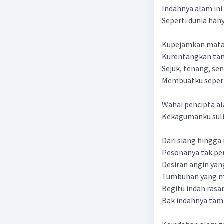
Indahnya alam in
Seperti dunia hany
Kupejamkan mata
Kurentangkan tan
Sejuk, tenang, se
Membuatku sepert
Wahai pencipta a
Kekagumanku sul
Dari siang hingg
Pesonanya tak p
Desiran angin ya
Tumbuhan yang me
Begitu indah rasa
Bak indahnya tama