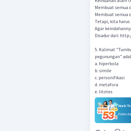
Keindahan alam t
Membuat semua o
Membuat semua o
Tetapi, kita haru
Agar keindahanny
Disadur dari: htt
5. Kalimat "Tumbu
pegunungan" adala
a. hiperbola
b. simile
c. personifikasi
d. metafora
e. litotes
Ikuti T
Habis d