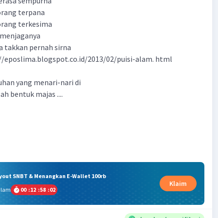
erasa sempurna
rang terpana
rang terkesima
s menjaganya
a takkan pernah sirna
p://eposlima.blogspot.co.id/2013/02/puisi-alam. html
han yang menari-nari di
h bentuk majas ....
ryout SNBT & Menangkan E-Wallet 100rb
Klaim
alam
00
:
12
:
58
:
01