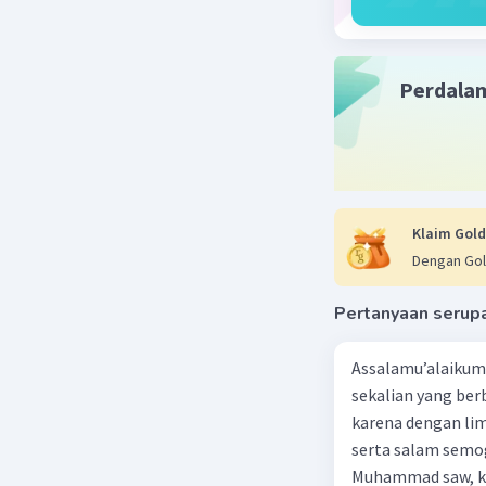
Aida A
Le
26 Februari 2
Perdala
bahasa ya
pegunun
Beri R
Klaim Gold
Dengan Gol
Pertanyaan serup
Assalamu’alaikum 
sekalian yang berb
karena dengan lim
serta salam semo
Muhammad saw, ka