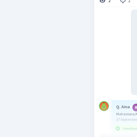
2
2
Q. Aina
Mahasiswa/A
27 September
Jawaban 