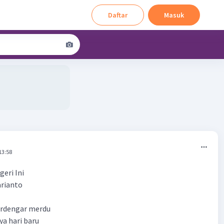
Daftar
Masuk
13:58
eri Ini
rianto
erdengar merdu
a hari baru