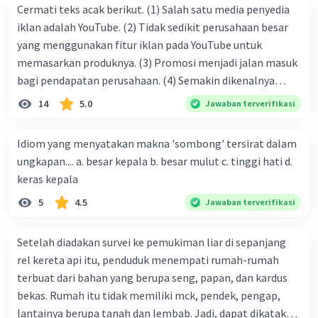
Cermati teks acak berikut. (1) Salah satu media penyedia
iklan adalah YouTube. (2) Tidak sedikit perusahaan besar
yang menggunakan fitur iklan pada YouTube untuk
memasarkan produknya. (3) Promosi menjadi jalan masuk
bagi pendapatan perusahaan. (4) Semakin dikenalnya
suatu produk oleh konsumen, semakin besar pula peluang
14
5.0
Jawaban terverifikasi
penjualan produk. (5) Hal ini disebabkan iklan atau
promosi merupakan cara untuk mengenalkan produk
Idiom yang menyatakan makna 'sombong' tersirat dalam
perusahaan kepada konsumen. Urutan yang tepat agar
ungkapan.... a. besar kepala b. besar mulut c. tinggi hati d.
menjadi teks eksposisi yang padu adalah .... A. (1)-(2)-(3)-
keras kepala
(4)-(5) B. (2)-(1)-(3)-(4)-(5) C. (3)-(1)-(2)-(5)-(4) D. (3)-(5)-
5
4.5
Jawaban terverifikasi
(4)-(1)-(2) E. (5)-(1)-(3)-(4)-(2)
Setelah diadakan survei ke pemukiman liar di sepanjang
rel kereta api itu, penduduk menempati rumah-rumah
terbuat dari bahan yang berupa seng, papan, dan kardus
bekas. Rumah itu tidak memiliki mck, pendek, pengap,
lantainya berupa tanah dan lembab. Jadi, dapat dikatakan