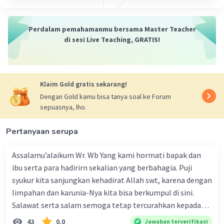
Perdalam pemahamanmu bersama Master Teacher
di sesi Live Teaching, GRATIS!
Klaim Gold gratis sekarang!
Dengan Gold kamu bisa tanya soal ke Forum
sepuasnya, lho.
Pertanyaan serupa
Assalamu’alaikum Wr. Wb Yang kami hormati bapak dan
ibu serta para hadirirn sekalian yang berbahagia. Puji
syukur kita sanjungkan kehadirat Allah swt, karena dengan
limpahan dan karunia-Nya kita bisa berkumpul di sini.
Salawat serta salam semoga tetap tercurahkan kepada
junjungan Nabi besar Muhammad saw, karena beliau
43
0.0
Jawaban terverifikasi