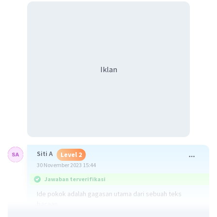
Iklan
Siti A
Level 2
30 November 2023 15:44
Jawaban terverifikasi
Ide pokok adalah gagasan utama dari sebuah teks
bacaan