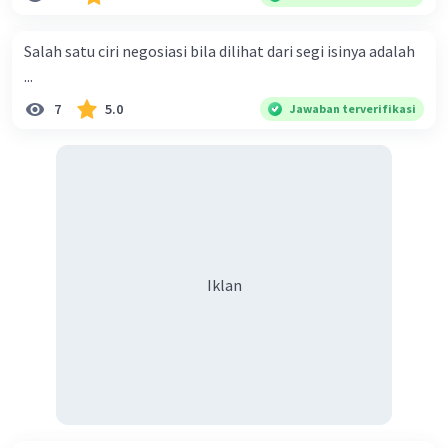
menyiarkan agama yang haq, yakni agama islam, agama
yang diridai oleh Allah swt. Semoga kita sekalian termasuk
Salah satu ciri negosiasi bila dilihat dari segi isinya adalah
ke dalam umat-Nya yang diberkahi. Amin ya rabbal alamin.
...
Hadirin sekalian yang berbahagia! Dirasa amat penting
7
5.0
Jawaban terverifikasi
sekali jiwa sosial untuk diterapkan di lingkungan keluarga,
sanak saudara, bahkan juga di masyarakat luas. Karena
dengan jiwa sosial, maka terjalinlah di antara kita saling
tolong-menolong, dan kasih sayang. Sehngga orang-
orang yang butuh akan pertolongan kita, akan
mendapatkan haq-Nya. Perhatikan kalimat berikut! Puji
syukur kita sanjungkan kehadirat Allah swt, karena dengan
Iklan
limpahan karuniaNya kita bisa berkumpul di sini. Kalimat
tersebut termasuk …. A. salam pembuka B. ucapan terima
kasih C. pengenalan topik D. tema E. judul