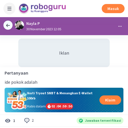
Masuk
Nayla P
30 November 2023 12:05
Iklan
Pertanyaan
ide pokok adalah
Ikuti Tryout SNBT & Menangkan E-Wallet
100rb
Klaim
Habis dalam
02
:
04
:
59
:
50
2
1
Jawaban terverifikasi