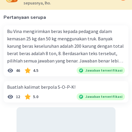
sepuasnya, lho.
Pertanyaan serupa
Bu Vina mengirimkan beras kepada pedagang dalam
kemasan 25 kg dan 50 kg menggunakan truk. Banyak
karung beras keseluruhan adalah 200 karung dengan total
berat beras adalah 8 ton, 8. Berdasarkan teks tersebut,
pilihlah semua jawaban yang benar. Jawaban benar lebih
dari satu. Banyak karung beras kemasan 25 kg adalah 50
46
4.5
Jawaban terverifikasi
buah. Banyak karung beras kemasan 50 kg adalah 150
buah. Total berat beras dalam kemasan 25 kg adalah 2
Buatlah kalimat berpola S-O-P-K!
ton. Perbandingan berat beras kemasan 25 kg dan 50 kg
12
5.0
Jawaban terverifikasi
dalam truk adalah 1: 3. 9. Berdasarkan teks tersebut, jika
biaya setiap beras karung kecil adalah Rp7.500 dan karung
besar Rp14.000, berapakah biaya angkut semua beras yang
harus dibayar oleh Bu Vina? A. Rp2.540.000 C. Rp2.312.000 B.
Rp2.475.000 D. Rp2.280.000