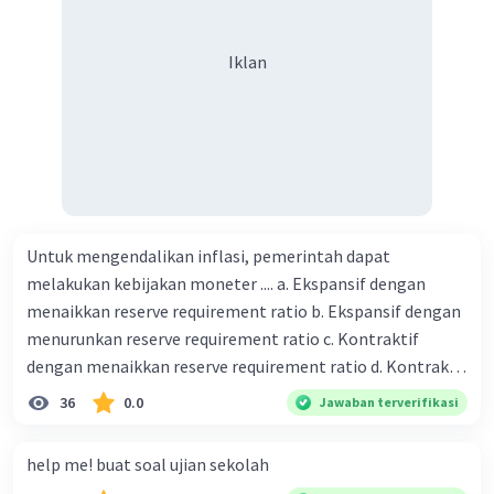
Iklan
Untuk mengendalikan inflasi, pemerintah dapat
melakukan kebijakan moneter .... a. Ekspansif dengan
menaikkan reserve requirement ratio b. Ekspansif dengan
menurunkan reserve requirement ratio c. Kontraktif
dengan menaikkan reserve requirement ratio d. Kontraktif
dengan menurunkan reserve requirement ratio e.
36
0.0
Jawaban terverifikasi
Ekspansif dengan menaikkan tingkat diskonto Bila Bank
Indonesia melakukan kebijakan moneter ekspansif,
help me! buat soal ujian sekolah
ceteris paribus maka .... a. Menimbulkan inflasi di mana