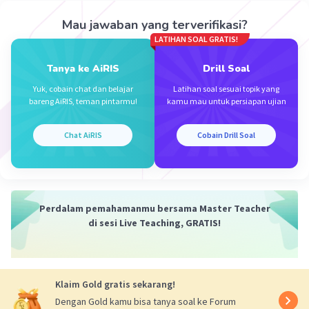
Mau jawaban yang terverifikasi?
LATIHAN SOAL GRATIS!
Tanya ke AiRIS
Drill Soal
·
0.0
(
0
)
Balas
Beri Rating
Yuk, cobain chat dan belajar
Latihan soal sesuai topik yang
bareng AiRIS, teman pintarmu!
kamu mau untuk persiapan ujian
Chat AiRIS
Cobain Drill Soal
Perdalam pemahamanmu bersama Master Teacher
di sesi Live Teaching, GRATIS!
Klaim Gold gratis sekarang!
Dengan Gold kamu bisa tanya soal ke Forum