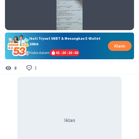
Ikuti Tryout SNBT & Menangkan E-Wallet
100rb
Klaim
Habis dalam
01
:
20
:
10
:
02
2
8
Iklan