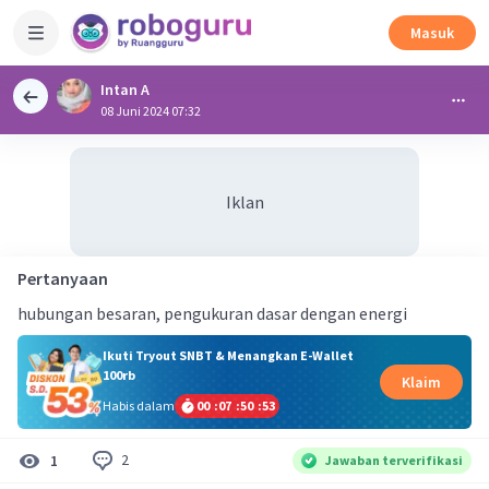
Masuk
Intan A
08 Juni 2024 07:32
Iklan
Pertanyaan
hubungan besaran, pengukuran dasar dengan energi
Ikuti Tryout SNBT & Menangkan E-Wallet
100rb
Klaim
Habis dalam
00
:
07
:
50
:
52
2
1
Jawaban terverifikasi