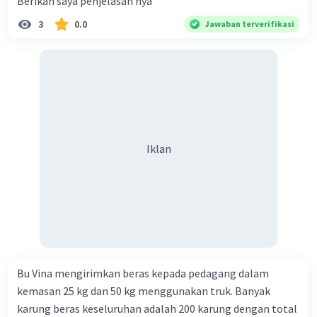
Berikan saya penjelasan nya
dalam suatu objek. Dalam konteks energi,
muatan listrik berperan penting dalam
3
0.0
Jawaban terverifikasi
perhitungan energi listrik, di mana energi listrik
sering dihitung berdasarkan arus listrik dan
tegangan listrik.
Pengukuran dasar dan konsep-konsep fisika yang
mendasari ini memberikan kerangka kerja untuk
memahami energi dalam berbagai konteks, baik
energi mekanik, energi kimia, energi listrik,
Iklan
maupun energi kalor. Moga membantu kamu ya
Intan^^
·
0.0
(
0
)
Balas
Beri Rating
Nanda R
Community
Level 89
09 Juni 2024 02:24
Bu Vina mengirimkan beras kepada pedagang dalam
kemasan 25 kg dan 50 kg menggunakan truk. Banyak
Jawaban terverifikasi
karung beras keseluruhan adalah 200 karung dengan total