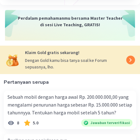
Misalnya, dalam menghitung energi potensial
gravitasi, kita sering menggunakan ketinggian
objek (yang bisa dihubungkan dengan panjang)
Perdalam pemahamanmu bersama Master Teacher
dan luas alas objek (yang bisa dihubungkan
di sesi Live Teaching, GRATIS!
dengan luas).
3. **Waktu**: Waktu adalah besaran dasar yang
sangat penting dalam pengukuran energi.
Klaim Gold gratis sekarang!
Konsep waktu sering digunakan dalam
menghitung kecepatan atau percepatan objek,
Dengan Gold kamu bisa tanya soal ke Forum
sepuasnya, lho.
yang pada gilirannya berkaitan dengan energi
kinetik.
Pertanyaan serupa
4. **Temperatur**: Temperatur adalah besaran
yang mengukur derajat panas suatu objek.
Sebuah mobil dengan harga awal Rp. 200.000.000,00 yang
Konsep temperatur sangat penting dalam
mengalami penurunan harga sebesar Rp. 15.000.000 setiap
pengukuran energi kalor, karena perpindahan
tahunnyya. Tentukan harga mobil setelah 5 tahun?
panas (atau energi kalor) antara dua objek
bergantung pada perbedaan temperatur mereka.
8
5.0
Jawaban terverifikasi
5. **Muatan Listrik**: Muatan listrik adalah
besaran yang mengukur jumlah muatan listrik