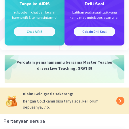
Tanya ke AiRIS
Drill Soal
Yuk, cobain chat dan belajar
Latihan soal sesuai topik yang
bareng AiRIS, teman pintarmu!
kamu mau untuk persiapan ujian
Iklan
Chat AiRIS
Cobain Drill Soal
Perdalam pemahamanmu bersama Master Teacher
di sesi Live Teaching, GRATIS!
Klaim Gold gratis sekarang!
Dengan Gold kamu bisa tanya soal ke Forum
sepuasnya, lho.
Pertanyaan serupa