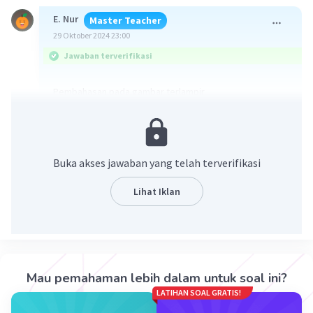
E. Nur
Master Teacher
29 Oktober 2024 23:00
Jawaban terverifikasi
Pembahasan pada gambar terlampir
Buka akses jawaban yang telah terverifikasi
Lihat Iklan
·
0.0
(
0
)
Balas
Beri Rating
Mau pemahaman lebih dalam untuk soal ini?
LATIHAN SOAL GRATIS!