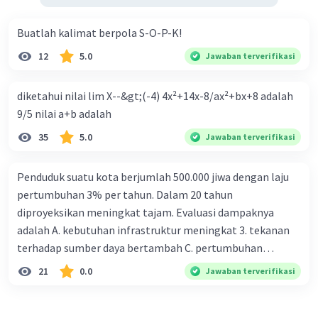
Buatlah kalimat berpola S-O-P-K!
12
5.0
Jawaban terverifikasi
diketahui nilai lim X--&gt;(-4) 4x²+14x-8/ax²+bx+8 adalah
9/5 nilai a+b adalah
35
5.0
Jawaban terverifikasi
Penduduk suatu kota berjumlah 500.000 jiwa dengan laju
pertumbuhan 3% per tahun. Dalam 20 tahun
diproyeksikan meningkat tajam. Evaluasi dampaknya
adalah A. kebutuhan infrastruktur meningkat 3. tekanan
terhadap sumber daya bertambah C. pertumbuhan
eksponensial berdampak jangka panjang D. tidak
21
0.0
Jawaban terverifikasi
memengaruhi tata ruang E. proyeksi penduduk penting
untuk perencanaan