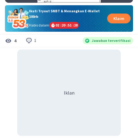
Ikuti Tryout SNBT & Menangkan E-Wallet
100rb
Klaim
Habis dalam
02
:
20
:
51
:
28
1
4
Jawaban terverifikasi
Iklan