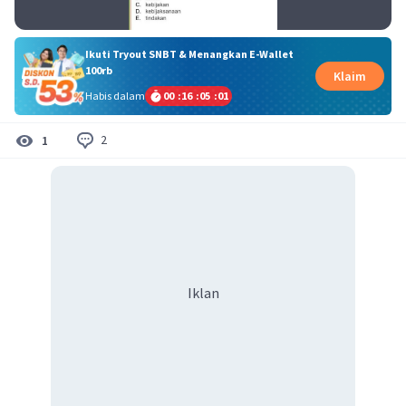
Ikuti Tryout SNBT & Menangkan E-Wallet
100rb
Klaim
Habis dalam
00
:
16
:
05
:
00
2
1
Iklan