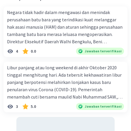
Negara tidak hadir dalam mengawasi dan menindak
perusahaan batu bara yang terindikasi kuat melanggar
hak asasi manusia (HAM) dan aturan sehingga perusahaan
tambang batu bara merasa leluasa mengoperasikan.
Direktur Eksekutif Daerah Walhi Bengkulu, Beni
Ardiansyah mengemukakan hal tersebut kepada
4
0.0
Jawaban terverifikasi
Mongabay Indonesia. "Kami (Walhi Bengkulu) akan
menggugat negara, dalam hal ini pemerintah daerah,
Libur panjang atau long weekend di akhir Oktober 2020
melalui jalur hukum. lni sangat perlu dilakukan. Tidak
tinggal menghitung hari. Ada tebersit kekhawatiran libur
terlihat itikad pemerintah daerah untuk menghormati,
panjang berpotensi melahirkan lonjakan kasus baru
melindungi termasuk memulihkan hak asasi manusia,
penularan virus Corona (COVID-19). Pemerintah
khususnya hak atas lingkungan hidup, dan menegakkan
menambah cuti bersama maulid Nabi Muhammad SAW.,
aturan terhadap kejahatan lingkungan hidup," kata Bi:mi,
yangjatuh pada tanggal29 Oktober, sehingga total libur
3
5.0
Jawaban terverifikasi
Senin (8/05/2017). Kerusakan lingkungan hidup akibat
menjadi 3 hari, yaitu 28, 29, dan 30 Oktobe! 2020. Dengan
limbah batu bara di sepanjang DAS Air Bengkulu hingga
demikian, ada libur pada Rabu, Kamis, dan Jumat.
pesisir pantai di Kota Bengkulu dan Bengkulu Tengah yang
Kebijakan cuti bersama ini diatur dalam Keputusan
terjadi sejak 1980-an hingga kini adalah nyata dan bukan