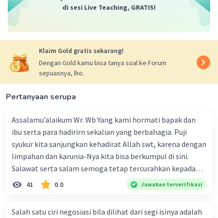
menggambarkan betapa sakitnya hati Lavina.
di sesi Live Teaching, GRATIS!
Jadi, makna kata "terluka parah" dalam konteks
ini menggambarkan kepedihan dan luka
emosional yang dalam yang dialami Lavina.
Klaim Gold gratis sekarang!
·
0.0
(
0
)
Balas
Beri Rating
Dengan Gold kamu bisa tanya soal ke Forum
sepuasnya, lho.
Pertanyaan serupa
Assalamu’alaikum Wr. Wb Yang kami hormati bapak dan
ibu serta para hadirirn sekalian yang berbahagia. Puji
syukur kita sanjungkan kehadirat Allah swt, karena dengan
limpahan dan karunia-Nya kita bisa berkumpul di sini.
Salawat serta salam semoga tetap tercurahkan kepada
junjungan Nabi besar Muhammad saw, karena beliau
41
0.0
Jawaban terverifikasi
menyiarkan agama yang haq, yakni agama islam, agama
yang diridai oleh Allah swt. Semoga kita sekalian termasuk
Salah satu ciri negosiasi bila dilihat dari segi isinya adalah
ke dalam umat-Nya yang diberkahi. Amin ya rabbal alamin.