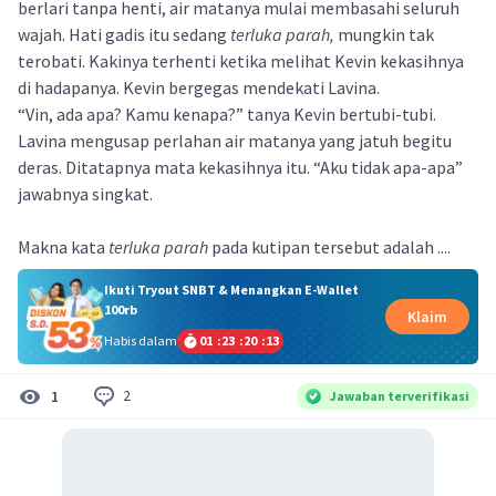
berlari tanpa henti, air matanya mulai membasahi seluruh
wajah. Hati gadis itu sedang
terluka parah,
mungkin tak
terobati. Kakinya terhenti ketika melihat Kevin kekasihnya
di hadapanya. Kevin bergegas mendekati Lavina.
“Vin, ada apa? Kamu kenapa?” tanya Kevin bertubi-tubi.
Lavina mengusap perlahan air matanya yang jatuh begitu
deras. Ditatapnya mata kekasihnya itu. “Aku tidak apa-apa”
jawabnya singkat.
Makna kata
terluka parah
pada kutipan tersebut adalah ....
Ikuti Tryout SNBT & Menangkan E-Wallet
100rb
Klaim
Habis dalam
01
:
23
:
20
:
13
2
1
Jawaban terverifikasi