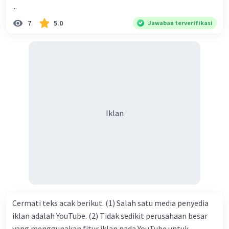
...
Hadirin sekalian yang berbahagia! Dirasa amat penting
7
5.0
Jawaban terverifikasi
sekali jiwa sosial untuk diterapkan di lingkungan keluarga,
sanak saudara, bahkan juga di masyarakat luas. Karena
dengan jiwa sosial, maka terjalinlah di antara kita saling
tolong-menolong, dan kasih sayang. Sehngga orang-
orang yang butuh akan pertolongan kita, akan
mendapatkan haq-Nya. Perhatikan kalimat berikut! Puji
syukur kita sanjungkan kehadirat Allah swt, karena dengan
Iklan
limpahan karuniaNya kita bisa berkumpul di sini. Kalimat
tersebut termasuk …. A. salam pembuka B. ucapan terima
kasih C. pengenalan topik D. tema E. judul
Cermati teks acak berikut. (1) Salah satu media penyedia
iklan adalah YouTube. (2) Tidak sedikit perusahaan besar
yang menggunakan fitur iklan pada YouTube untuk