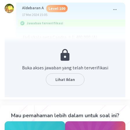
Aldebaran A
Level 100
17 Mei 2024 15:05
Jawaban terverifikasi
Jadi skala peta Candra = 1: 400.000 (A)
Buka akses jawaban yang telah terverifikasi
Lihat Iklan
·
5.0
(
1
)
Balas
Beri Rating
Novia N
Level 67
Mau pemahaman lebih dalam untuk soal ini?
20 Mei 2024 01:10
makasih