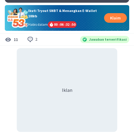
Ikuti Tryout SNBT & Menangkan E-Wallet
100rb
Klaim
Habis dalam
00
:
06
:
32
:
49
2
11
Jawaban terverifikasi
Iklan