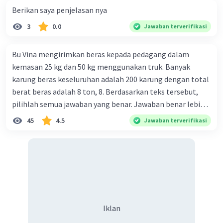
Berikan saya penjelasan nya
3
0.0
Jawaban terverifikasi
Bu Vina mengirimkan beras kepada pedagang dalam
kemasan 25 kg dan 50 kg menggunakan truk. Banyak
karung beras keseluruhan adalah 200 karung dengan total
berat beras adalah 8 ton, 8. Berdasarkan teks tersebut,
pilihlah semua jawaban yang benar. Jawaban benar lebih
dari satu. Banyak karung beras kemasan 25 kg adalah 50
45
4.5
Jawaban terverifikasi
buah. Banyak karung beras kemasan 50 kg adalah 150
buah. Total berat beras dalam kemasan 25 kg adalah 2
ton. Perbandingan berat beras kemasan 25 kg dan 50 kg
dalam truk adalah 1: 3. 9. Berdasarkan teks tersebut, jika
biaya setiap beras karung kecil adalah Rp7.500 dan karung
besar Rp14.000, berapakah biaya angkut semua beras yang
P
harus dibayar oleh Bu Vina? A. Rp2.540.000 C. Rp2.312.000 B.
Iklan
Rp2.475.000 D. Rp2.280.000