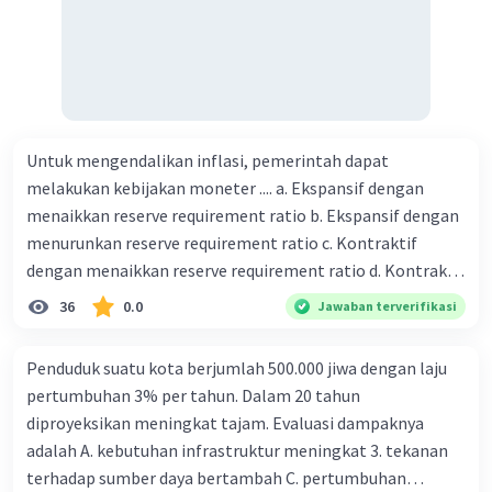
·
5.0
(
1
)
Balas
Beri Rating
Untuk mengendalikan inflasi, pemerintah dapat
melakukan kebijakan moneter .... a. Ekspansif dengan
menaikkan reserve requirement ratio b. Ekspansif dengan
menurunkan reserve requirement ratio c. Kontraktif
dengan menaikkan reserve requirement ratio d. Kontraktif
dengan menurunkan reserve requirement ratio e.
36
0.0
Jawaban terverifikasi
Ekspansif dengan menaikkan tingkat diskonto Bila Bank
Indonesia melakukan kebijakan moneter ekspansif,
Penduduk suatu kota berjumlah 500.000 jiwa dengan laju
ceteris paribus maka .... a. Menimbulkan inflasi di mana
pertumbuhan 3% per tahun. Dalam 20 tahun
bentuk kurva jumlah uang beredar (penawaran uang) naik
diproyeksikan meningkat tajam. Evaluasi dampaknya
dari kiri bawah ke kanan atas b. Menimbulkan deflasi di
adalah A. kebutuhan infrastruktur meningkat 3. tekanan
mana bentuk kurva jumlah uang beredar (penawaran
terhadap sumber daya bertambah C. pertumbuhan
uang) naik dari kiri bawah ke kanan atas c. Tingkat bunga