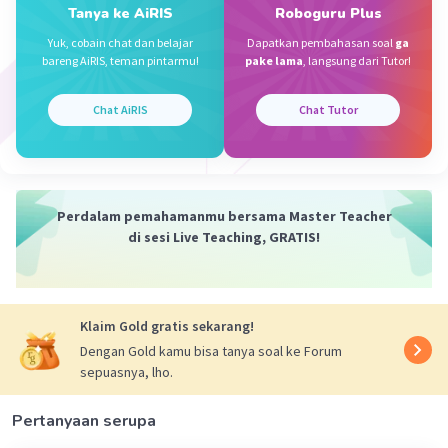
Tanya ke AiRIS
Roboguru Plus
Yuk, cobain chat dan belajar
Dapatkan pembahasan soal
ga
bareng AiRIS, teman pintarmu!
pake lama
, langsung dari Tutor!
Abiy W
Level 32
17 Mei 2024 09:30
Chat AiRIS
Chat Tutor
Kung jelas FOTO nya
Iklan
Perdalam pemahamanmu bersama Master Teacher
di sesi Live Teaching, GRATIS!
Klaim Gold gratis sekarang!
Dengan Gold kamu bisa tanya soal ke Forum
sepuasnya, lho.
Pertanyaan serupa