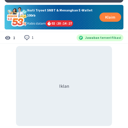
Ikuti Tryout SNBT & Menangkan E-Wallet
100rb
Klaim
Habis dalam
02
:
20
:
14
:
26
1
1
Jawaban terverifikasi
Iklan