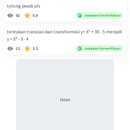
tolong jawab pls
42
5.0
Jawaban terverifikasi
Iklan
tentukan translasi dari transformasi y= X² + 3X - 5 menjadi
y = X² - X- 4
12
3.3
Jawaban terverifikasi
Iklan