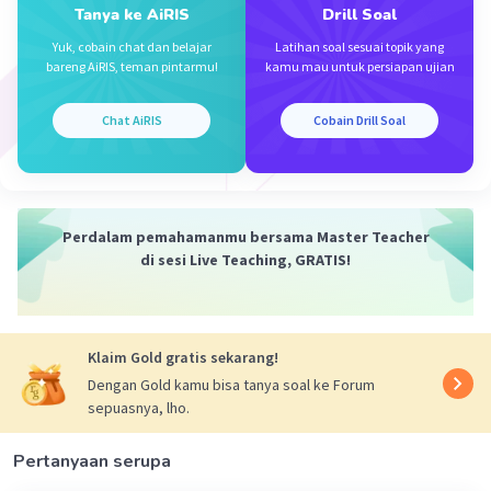
Tanya ke AiRIS
Drill Soal
yang menjadi
lim→0 (x+h)²−6(x+h)+5−(x²-6x+5)/h
Yuk, cobain chat dan belajar
Latihan soal sesuai topik yang
bareng AiRIS, teman pintarmu!
kamu mau untuk persiapan ujian
Setelah melakukan perhitungan, kita dapatkan
bahwa limit tersebut adalah 2x - 6, yang
merupakan turunan dari f(x).
Chat AiRIS
Cobain Drill Soal
Jadi, kita telah membuktikan bahwa turunan
dari f(x) = x² − 6x + 5 adalah f(x) = 2x – 6.
Perdalam pemahamanmu bersama Master Teacher
di sesi Live Teaching, GRATIS!
Klaim Gold gratis sekarang!
Dengan Gold kamu bisa tanya soal ke Forum
sepuasnya, lho.
·
5.0
(
1
)
Balas
Beri Rating
Pertanyaan serupa