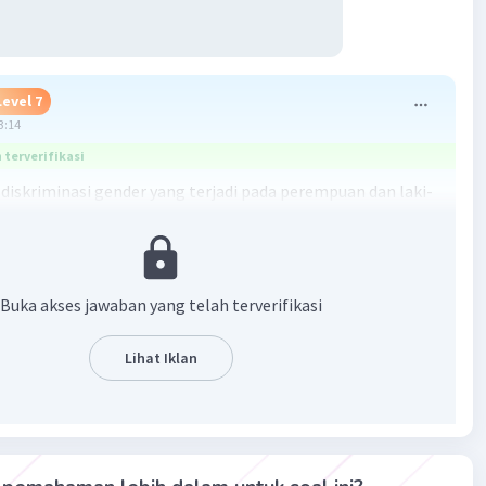
Level 7
3:14
terverifikasi
 diskriminasi gender yang terjadi pada perempuan dan laki-
inasi terhadap perempuan: Pembatasan akses perempuan
pendidikan yang sama dengan laki-laki, perbedaan upah
rempuan dan laki-laki dalam pekerjaan yang sama,
Buka akses jawaban yang telah terverifikasi
p gender yang membatasi peran perempuan dalam
at.
Lihat Iklan
inasi terhadap laki-laki: Stereotip yang mengharuskan laki-
k menunjukkan kekuatan dan tidak boleh mengekspresikan
spektasi yang berlebihan terhadap laki-laki dalam hal
jawab finansial.