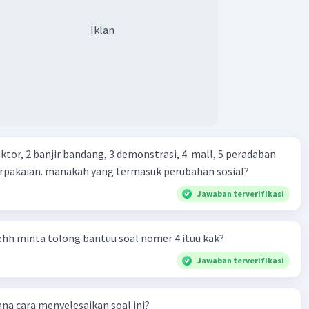
 Diskriminasi Gender yang Terjadi pada Perempuan dan
Iklan
Iklan
n:
asi dalam pekerjaan: Perempuan sering kali mendapatkan
 lebih rendah dibandingkan laki-laki meskipun memiliki
si dan jabatan yang sama. Mereka juga sering menghadapi
ling, yaitu hambatan tak terlihat yang menghalangi mereka
ktor, 2 banjir bandang, 3 demonstrasi, 4. mall, 5 peradaban
capai posisi manajerial atau eksekutif.
berpakaian. manakah yang termasuk perubahan sosial?
Jawaban terverifikasi
hadap pendidikan: Di beberapa masyarakat, perempuan
dapatkan akses yang sama terhadap pendidikan, sering
na adanya pandangan bahwa perempuan sebaiknya tinggal
ehh minta tolong bantuu soal nomer 4 ituu kak?
dan mengurus keluarga.
Jawaban terverifikasi
 berbasis gender: Perempuan sering menjadi korban
fisik, seksual, dan psikologis, baik di rumah maupun di
na cara menyelesaikan soal ini?