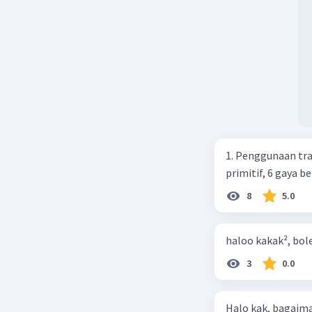
1. Contoh
Laki-laki
Perempua
Diskrimin
gaji yang
kualifika
glass cei
1. Penggunaan tra
untuk men
primitif, 6 gaya 
8
5.0
Akses ter
tidak men
kali kare
haloo kakak², bol
di rumah 
3
0.0
Kekerasan
kekerasan 
Halo kak, bagaima