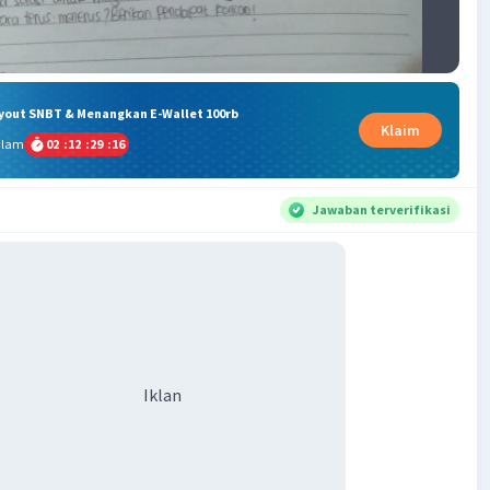
ryout SNBT & Menangkan E-Wallet 100rb
Klaim
alam
02
:
12
:
29
:
15
Jawaban terverifikasi
Iklan