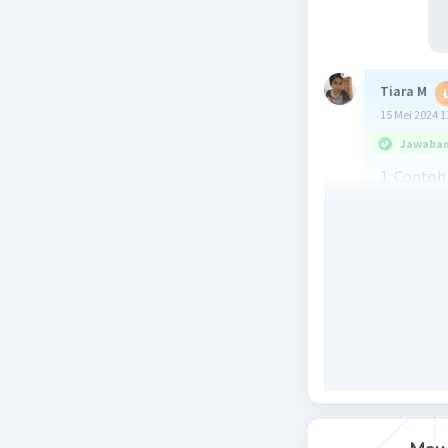
Tiara M
15 Mei 2024 1
Jawaban 
1. Contoh
laki:
- Diskrim
terhadap 
antara pe
stereoti
masyarak
- Diskrim
laki untu
emosi, ek
tanggung 