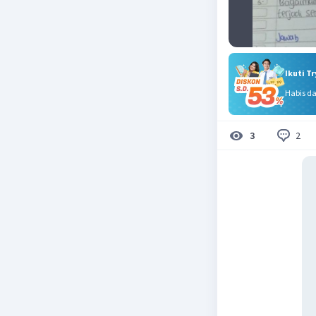
Ikuti T
Habis d
2
3