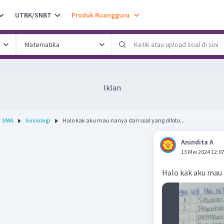
UTBK/SNBT
Produk Ruangguru
Iklan
SMA
Sosiologi
Halo kak aku mau nanya dari soal yang difoto...
Anindita A
13 Mei 2024 12:0
Halo kak aku mau 