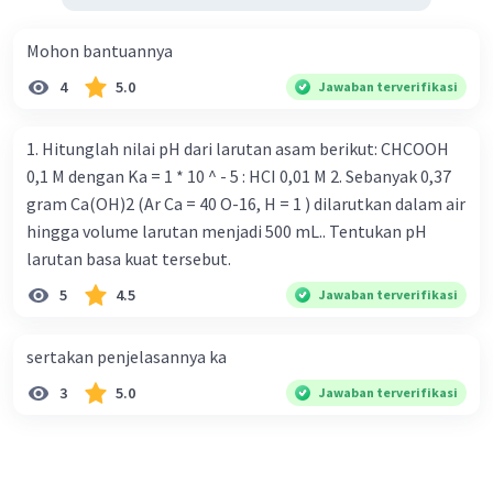
bereaksi.
Mohon bantuannya
Perhitungan pH larutan penyangga BASA.
[H+] = Ka. mol asam lemah/mol garam
4
5.0
Jawaban terverifikasi
pH = -log [H+]
1. Hitunglah nilai pH dari larutan asam berikut: CHCOOH
nCH₃COOH = M × V = 0,2 × 0,1 = 0,02 mol
0,1 M dengan Ka = 1 * 10 ^ - 5 : HCI 0,01 M 2. Sebanyak 0,37
nNaOH = M × V = 0,1 × 0,1 = 0,01 mol
gram Ca(OH)2 (Ar Ca = 40 O-16, H = 1 ) dilarutkan dalam air
CH₃COOH + NaOH → CH₃COONa + H2O
hingga volume larutan menjadi 500 mL.. Tentukan pH
M 0,02 0,01
larutan basa kuat tersebut.
R -0,01 -0,01 +0,01
S 0,01 0 0,01
5
4.5
Jawaban terverifikasi
[H+] = Ka. mol asam lemah/mol garam
-5
[H+] = 10
(0,01 mol/0,01 mol x 1)
sertakan penjelasannya ka
-5
[H+] = 10
M
3
5.0
Jawaban terverifikasi
pH = -log [H+]
-5
pH = -log (10
)
pH = 5