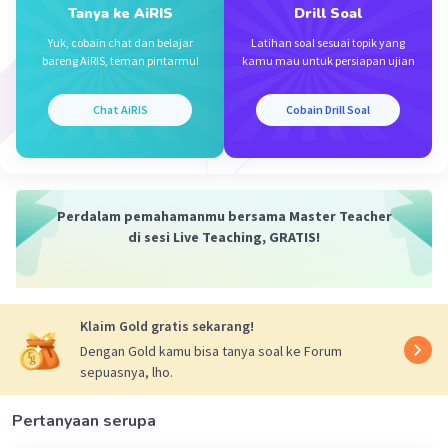
Tanya ke AiRIS
Drill Soal
• PH NaOH
[OH-] = b . Mb
Yuk, cobain chat dan belajar
Latihan soal sesuai topik yang
= 1×10-¹
bareng AiRIS, teman pintarmu!
kamu mau untuk persiapan ujian
= 10-¹
POH = -log [OH-]
Chat AiRIS
Cobain Drill Soal
= 1
PH = 14 - POH
= 14 - 1
= 13
• PH campuran
Perdalam pemahamanmu bersama Master Teacher
CH₃COOH + NaOh —> CH₃COONa + H2O
di sesi Live Teaching, GRATIS!
m 0,02 0,01
t -0,01 -0,01 +0,01 +0,01
s 0,01 - 0,01 0,01
Klaim Gold gratis sekarang!
[H+] = Ka × na/ng
Dengan Gold kamu bisa tanya soal ke Forum
= 10-⁵ × 0,01/0,01
sepuasnya, lho.
= 10-⁵
PH = -log [H+]
= -log 10-⁵
Pertanyaan serupa
= 5