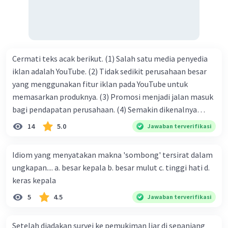
Cermati teks acak berikut. (1) Salah satu media penyedia
iklan adalah YouTube. (2) Tidak sedikit perusahaan besar
yang menggunakan fitur iklan pada YouTube untuk
memasarkan produknya. (3) Promosi menjadi jalan masuk
bagi pendapatan perusahaan. (4) Semakin dikenalnya
suatu produk oleh konsumen, semakin besar pula peluang
14
5.0
Jawaban terverifikasi
penjualan produk. (5) Hal ini disebabkan iklan atau
promosi merupakan cara untuk mengenalkan produk
Idiom yang menyatakan makna 'sombong' tersirat dalam
perusahaan kepada konsumen. Urutan yang tepat agar
ungkapan.... a. besar kepala b. besar mulut c. tinggi hati d.
menjadi teks eksposisi yang padu adalah .... A. (1)-(2)-(3)-
keras kepala
(4)-(5) B. (2)-(1)-(3)-(4)-(5) C. (3)-(1)-(2)-(5)-(4) D. (3)-(5)-
5
4.5
Jawaban terverifikasi
(4)-(1)-(2) E. (5)-(1)-(3)-(4)-(2)
Setelah diadakan survei ke pemukiman liar di sepanjang