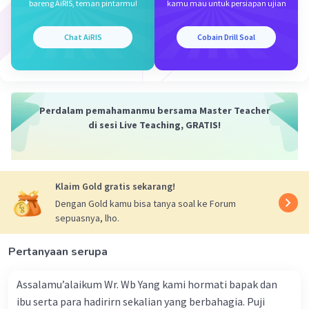
bareng AiRIS, teman pintarmu!
kamu mau untuk persiapan ujian
dan kelemahan buku.
Kesimpulan.
Chat AiRIS
Cobain Drill Soal
Berdasarkan penjelasan di atas, hal yang tidak
perlu dituangkan dalam menyusun resensi
Perdalam pemahamanmu bersama Master Teacher
adalah
Membahas kesesuaian harga buku dengan
di sesi Live Teaching, GRATIS!
kebutuhan masyarakat
.
Dengan demikian, jawaban yang tepat adalah
pilihan E.
Klaim Gold gratis sekarang!
Dengan Gold kamu bisa tanya soal ke Forum
·
0.0
(
0
)
Balas
Beri Rating
sepuasnya, lho.
Pertanyaan serupa
Assalamu’alaikum Wr. Wb Yang kami hormati bapak dan
ibu serta para hadirirn sekalian yang berbahagia. Puji