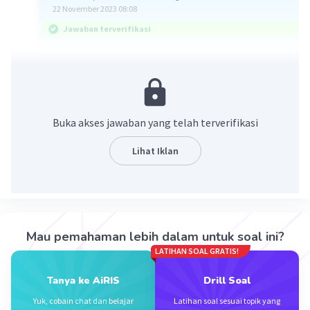
22 November 2023 08:08
Jawaban terverifikasi
Jawaban yang benar adalah E. Membahas
kesesuaian harga buku dengan kebutuhan
masyarakat.
Buka akses jawaban yang telah terverifikasi
Berikut ini penjelasannya.
Lihat Iklan
Sistematika resensi buku terdiri dari:
Unsur judul resensi.
Unsur identitas buku yang diresensi yang
meliputi judul buku, nama penulis,
Mau pemahaman lebih dalam untuk soal ini?
penerbit, tahun terbit, dan jumlah
LATIHAN SOAL GRATIS!
halaman.
Sinopsis/isi buku.
Tanya ke AiRIS
Drill Soal
Kepengarangan.
Yuk, cobain chat dan belajar
Latihan soal sesuai topik yang
Penilaian yang dapat meliputi keunggulan