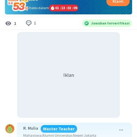
Klaim
Habis dalam
01
:
13
:
02
:
09
1
1
Jawaban terverifikasi
Iklan
R. Mulia
Master Teacher
Mahasiswa/Alumni Universitas Negeri Jakarta