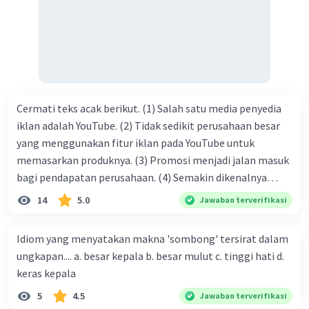
tersebut termasuk …. A. salam pembuka B. ucapan terima
kasih C. pengenalan topik D. tema E. judul
Cermati teks acak berikut. (1) Salah satu media penyedia
iklan adalah YouTube. (2) Tidak sedikit perusahaan besar
yang menggunakan fitur iklan pada YouTube untuk
memasarkan produknya. (3) Promosi menjadi jalan masuk
bagi pendapatan perusahaan. (4) Semakin dikenalnya
suatu produk oleh konsumen, semakin besar pula peluang
14
5.0
Jawaban terverifikasi
penjualan produk. (5) Hal ini disebabkan iklan atau
promosi merupakan cara untuk mengenalkan produk
Idiom yang menyatakan makna 'sombong' tersirat dalam
perusahaan kepada konsumen. Urutan yang tepat agar
ungkapan.... a. besar kepala b. besar mulut c. tinggi hati d.
menjadi teks eksposisi yang padu adalah .... A. (1)-(2)-(3)-
keras kepala
(4)-(5) B. (2)-(1)-(3)-(4)-(5) C. (3)-(1)-(2)-(5)-(4) D. (3)-(5)-
5
4.5
Jawaban terverifikasi
(4)-(1)-(2) E. (5)-(1)-(3)-(4)-(2)