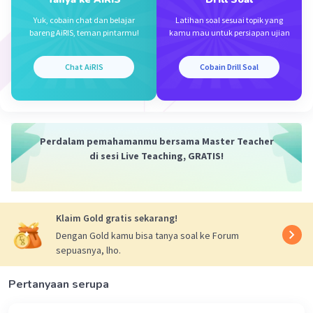
Iklan
Yuk, cobain chat dan belajar
Latihan soal sesuai topik yang
bareng AiRIS, teman pintarmu!
kamu mau untuk persiapan ujian
Chat AiRIS
Cobain Drill Soal
Perdalam pemahamanmu bersama Master Teacher
di sesi Live Teaching, GRATIS!
Klaim Gold gratis sekarang!
Dengan Gold kamu bisa tanya soal ke Forum
sepuasnya, lho.
Pertanyaan serupa