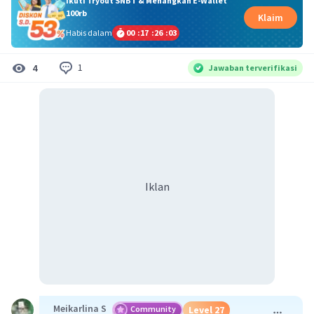
Ikuti Tryout SNBT & Menangkan E-Wallet
100rb
Klaim
Habis dalam
00
:
17
:
26
:
02
1
4
Jawaban terverifikasi
Iklan
Meikarlina S
Community
Level 27