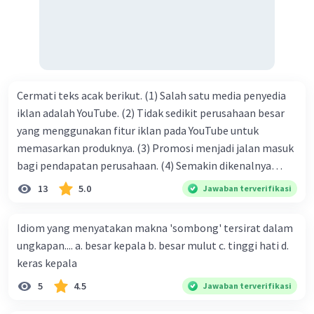
kasih C. pengenalan topik D. tema E. judul
Cermati teks acak berikut. (1) Salah satu media penyedia
iklan adalah YouTube. (2) Tidak sedikit perusahaan besar
yang menggunakan fitur iklan pada YouTube untuk
memasarkan produknya. (3) Promosi menjadi jalan masuk
bagi pendapatan perusahaan. (4) Semakin dikenalnya
suatu produk oleh konsumen, semakin besar pula peluang
13
5.0
Jawaban terverifikasi
penjualan produk. (5) Hal ini disebabkan iklan atau
promosi merupakan cara untuk mengenalkan produk
Idiom yang menyatakan makna 'sombong' tersirat dalam
perusahaan kepada konsumen. Urutan yang tepat agar
ungkapan.... a. besar kepala b. besar mulut c. tinggi hati d.
menjadi teks eksposisi yang padu adalah .... A. (1)-(2)-(3)-
keras kepala
(4)-(5) B. (2)-(1)-(3)-(4)-(5) C. (3)-(1)-(2)-(5)-(4) D. (3)-(5)-
5
4.5
Jawaban terverifikasi
(4)-(1)-(2) E. (5)-(1)-(3)-(4)-(2)