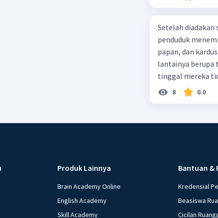
Setelah diadakan s
penduduk menempa
papan, dan kardus
lantainya berupa 
tinggal mereka tidak layak 
dalam paragraf ters
8
0.0
u
Produk Lainnya
Bantuan & 
Brain Academy Online
Kredensial P
English Academy
Beasiswa Ru
Skill Academy
Cicilan Ruang