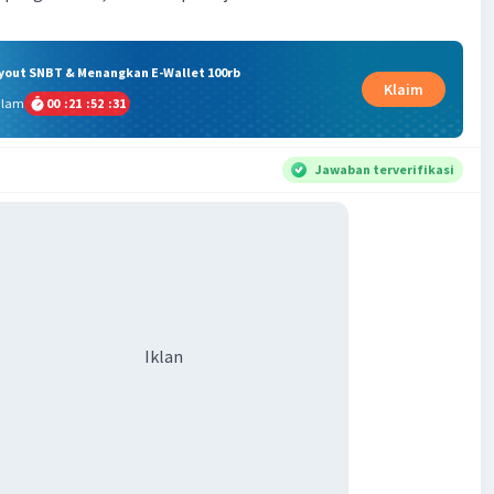
ryout SNBT & Menangkan E-Wallet 100rb
Klaim
alam
00
:
21
:
52
:
30
Jawaban terverifikasi
Iklan