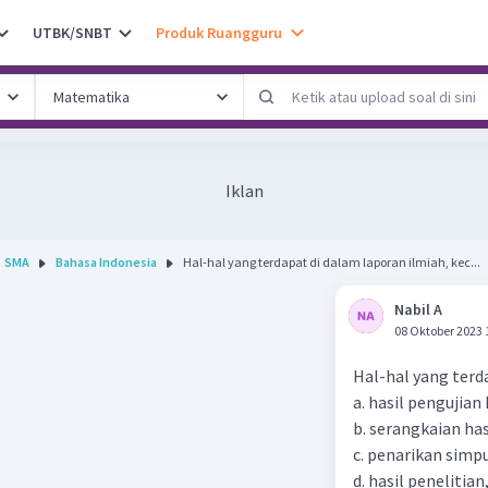
UTBK/SNBT
Produk Ruangguru
Iklan
SMA
Bahasa Indonesia
Hal-hal yang terdapat di dalam laporan ilmiah, kec...
Nabil A
08 Oktober 2023 
Hal-hal yang terda
a. hasil pengujian
b. serangkaian ha
c. penarikan simp
d. hasil penelitia