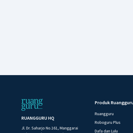
Produk Ruanggur
Ruangguru
RUANGGURU HQ
Roboguru Plus
Jl. Dr. Saharjo No.161, Manggarai
Dafa dan Lulu