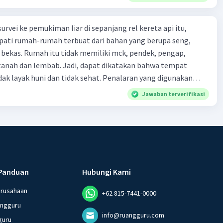
urvei ke pemukiman liar di sepanjang rel kereta api itu,
ti rumah-rumah terbuat dari bahan yang berupa seng,
 bekas. Rumah itu tidak memiliki mck, pendek, pengap,
tanah dan lembab. Jadi, dapat dikatakan bahwa tempat
huni dan tidak sehat. Penalaran yang digunakan
ebut adalah . . . .
Jawaban terverifikasi
Panduan
Hubungi Kami
erusahaan
+62 815-7441-0000
angguru
info@ruangguru.com
guru