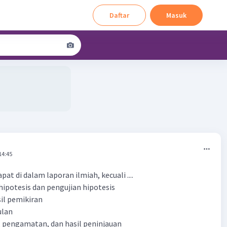
Daftar
Masuk
14:45
pat di dalam laporan ilmiah, kecuali ....
 hipotesis dan pengujian hipotesis
sil pemikiran
ulan
n, pengamatan, dan hasil peninjauan