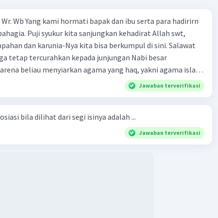
Wr. Wb Yang kami hormati bapak dan ibu serta para hadirirn
ahagia. Puji syukur kita sanjungkan kehadirat Allah swt,
pahan dan karunia-Nya kita bisa berkumpul di sini. Salawat
ga tetap tercurahkan kepada junjungan Nabi besar
rena beliau menyiarkan agama yang haq, yakni agama islam,
Iklan
i oleh Allah swt. Semoga kita sekalian termasuk ke dalam
Jawaban terverifikasi
erkahi. Amin ya rabbal alamin. Hadirin sekalian yang
 amat penting sekali jiwa sosial untuk diterapkan di
siasi bila dilihat dari segi isinya adalah ...
ga, sanak saudara, bahkan juga di masyarakat luas. Karena
l, maka terjalinlah di antara kita saling tolong-menolong,
Jawaban terverifikasi
 Sehngga orang-orang yang butuh akan pertolongan kita,
t berikut! Puji syukur kita
rat Allah swt, karena dengan limpahan karuniaNya kita bisa
. Kalimat tersebut termasuk …. A. salam pembuka B. ucapan
ngenalan topik D. tema E. judul