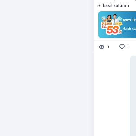
e. hasil saluran
Ikuti T
Habis d
1
1