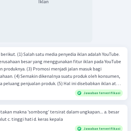
Iklan
dia iklan adalah YouTube.
 perusahaan besar yang menggunakan fitur iklan pada YouTube
si menjadi jalan masuk bagi
produk oleh konsumen,
jualan produk. (5) Hal ini disebabkan iklan atau
n cara untuk mengenalkan produk perusahaan kepada
Jawaban terverifikasi
-(4)-(1)-
an makna 'sombong' tersirat dalam ungkapan.... a. besar
(4)-(2)
kepala b. besar mulut c. tinggi hati d. keras kepala
Jawaban terverifikasi