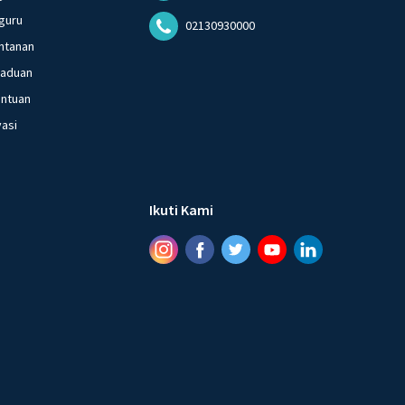
guru
02130930000
ntanan
gaduan
entuan
vasi
Ikuti Kami