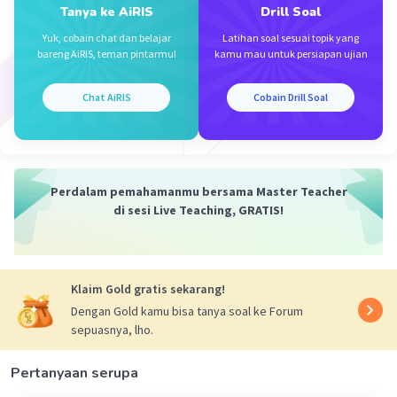
Tanya ke AiRIS
Drill Soal
Yuk, cobain chat dan belajar
Latihan soal sesuai topik yang
Iklan
bareng AiRIS, teman pintarmu!
kamu mau untuk persiapan ujian
Chat AiRIS
Cobain Drill Soal
Perdalam pemahamanmu bersama Master Teacher
di sesi Live Teaching, GRATIS!
Klaim Gold gratis sekarang!
Dengan Gold kamu bisa tanya soal ke Forum
sepuasnya, lho.
Pertanyaan serupa