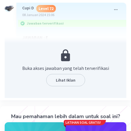
Cupi D
Level 72
08 Januari 2024 15:06
Jawaban terverifikasi
JAWABAN : E
Buka akses jawaban yang telah terverifikasi
Lihat Iklan
·
5.0
(
1
)
Balas
Beri Rating
Mau pemahaman lebih dalam untuk soal ini?
LATIHAN SOAL GRATIS!