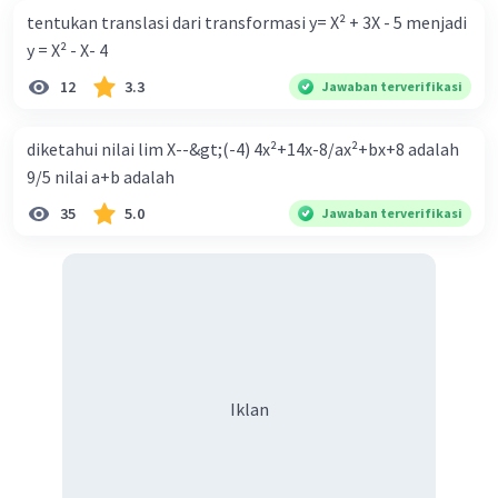
tentukan translasi dari transformasi y= X² + 3X - 5 menjadi
y = X² - X- 4
12
3.3
Jawaban terverifikasi
diketahui nilai lim X--&gt;(-4) 4x²+14x-8/ax²+bx+8 adalah
9/5 nilai a+b adalah
35
5.0
Jawaban terverifikasi
Iklan