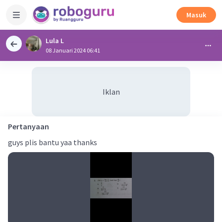
Masuk
Lula L
08 Januari 2024 06:41
Iklan
Pertanyaan
guys plis bantu yaa thanks