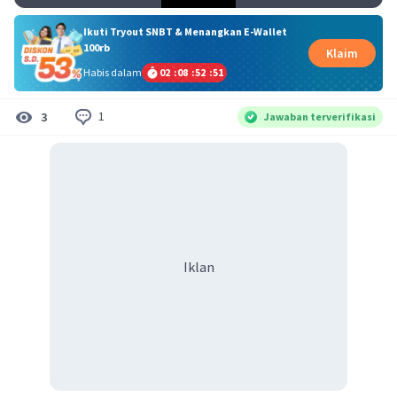
Ikuti Tryout SNBT & Menangkan E-Wallet
100rb
Klaim
Habis dalam
02
:
08
:
52
:
50
1
3
Jawaban terverifikasi
Iklan