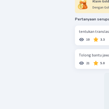
Klaim Gold
Dengan Gol
Pertanyaan serup
tentukan translasi 
10
3.3
Tolong bantu jaw
21
5.0