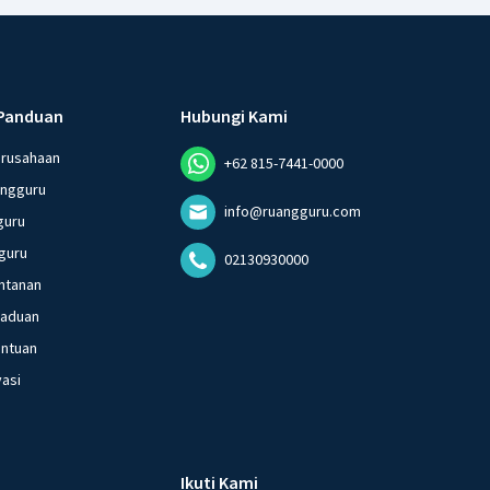
Panduan
Hubungi Kami
erusahaan
+62 815-7441-0000
angguru
info@ruangguru.com
guru
guru
02130930000
ntanan
gaduan
entuan
vasi
Ikuti Kami