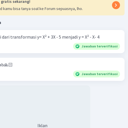
 gratis sekarang!
d kamu bisa tanya soal ke Forum sepuasnya, lho.
a
dari transformasi y= X² + 3X - 5 menjadi y = X² - X- 4
Jawaban terverifikasi
ab🙏🏻
Jawaban terverifikasi
Iklan