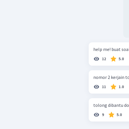
help me! buat soal
12
5.0
nomor 2 kerjain t
11
1.0
tolong dibantu do
9
5.0