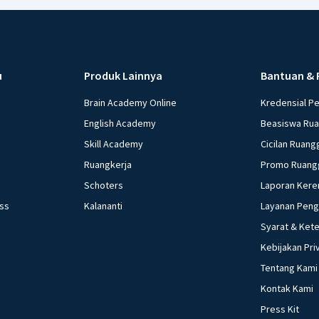
u
Produk Lainnya
Bantuan & 
Brain Academy Online
Kredensial P
English Academy
Beasiswa Ru
Skill Academy
Cicilan Ruang
Ruangkerja
Promo Ruang
Schoters
Laporan Kere
ess
Kalananti
Layanan Pen
Syarat & Ket
Kebijakan Pri
Tentang Kami
Kontak Kami
Press Kit