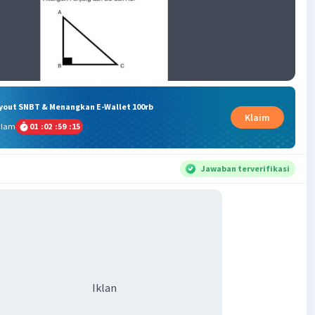
ryout SNBT & Menangkan E-Wallet 100rb
Klaim
alam
01
:
02
:
59
:
15
Jawaban terverifikasi
Iklan