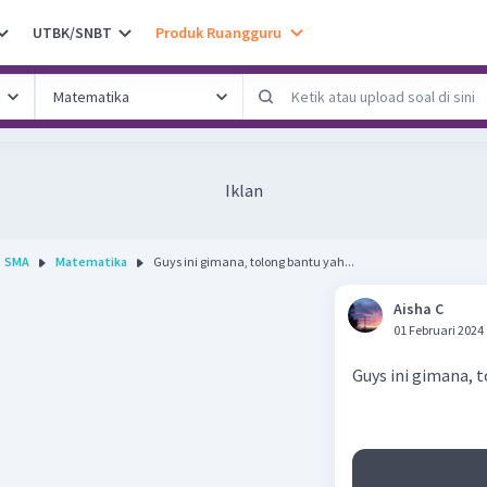
UTBK/SNBT
Produk Ruangguru
Iklan
SMA
Matematika
Guys ini gimana, tolong bantu yah...
Aisha C
01 Februari 2024
Guys ini gimana, 