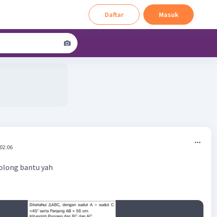
Daftar
Masuk
 02:06
tolong bantu yah