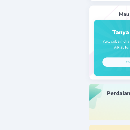
dengan √2
Mau 
Jadi, pa
untuk AC
Tanya
Beri R
Yuk, cobain cha
AiRIS, te
Ch
Perdala