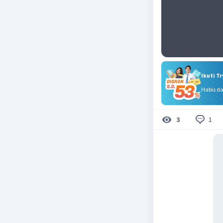
Ikuti T
Habis d
1
3