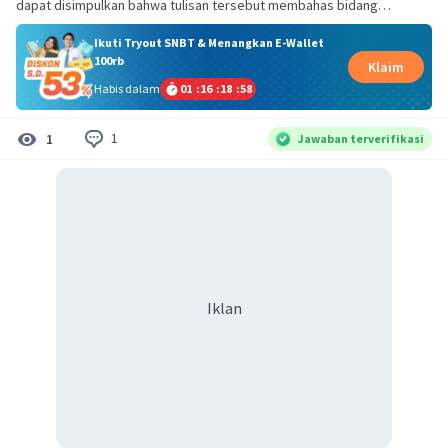
dapat disimpulkan bahwa tulisan tersebut membahas bidang…
Ikuti Tryout SNBT & Menangkan E-Wallet
100rb
Klaim
Habis dalam
01
:
16
:
18
:
57
1
1
Jawaban terverifikasi
Iklan