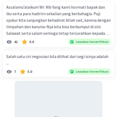
Assalamu’alaikum Wr. Wb Yang kami hormati bapak dan
ibu serta para hadirirn sekalian yang berbahagia. Puji
syukur kita sanjungkan kehadirat Allah swt, karena dengan
limpahan dan karunia-Nya kita bisa berkumpul di sini.
Salawat serta salam semoga tetap tercurahkan kepada
junjungan Nabi besar Muhammad saw, karena beliau
41
0.0
Jawaban terverifikasi
menyiarkan agama yang haq, yakni agama islam, agama
yang diridai oleh Allah swt. Semoga kita sekalian termasuk
Salah satu ciri negosiasi bila dilihat dari segi isinya adalah
ke dalam umat-Nya yang diberkahi. Amin ya rabbal alamin.
...
Hadirin sekalian yang berbahagia! Dirasa amat penting
7
5.0
Jawaban terverifikasi
sekali jiwa sosial untuk diterapkan di lingkungan keluarga,
sanak saudara, bahkan juga di masyarakat luas. Karena
dengan jiwa sosial, maka terjalinlah di antara kita saling
tolong-menolong, dan kasih sayang. Sehngga orang-
orang yang butuh akan pertolongan kita, akan
mendapatkan haq-Nya. Perhatikan kalimat berikut! Puji
syukur kita sanjungkan kehadirat Allah swt, karena dengan