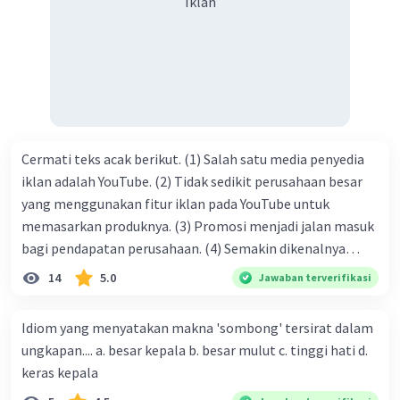
Iklan
limpahan karuniaNya kita bisa berkumpul di sini. Kalimat
tersebut termasuk …. A. salam pembuka B. ucapan terima
kasih C. pengenalan topik D. tema E. judul
Cermati teks acak berikut. (1) Salah satu media penyedia
iklan adalah YouTube. (2) Tidak sedikit perusahaan besar
yang menggunakan fitur iklan pada YouTube untuk
memasarkan produknya. (3) Promosi menjadi jalan masuk
bagi pendapatan perusahaan. (4) Semakin dikenalnya
suatu produk oleh konsumen, semakin besar pula peluang
14
5.0
Jawaban terverifikasi
penjualan produk. (5) Hal ini disebabkan iklan atau
promosi merupakan cara untuk mengenalkan produk
Idiom yang menyatakan makna 'sombong' tersirat dalam
perusahaan kepada konsumen. Urutan yang tepat agar
ungkapan.... a. besar kepala b. besar mulut c. tinggi hati d.
menjadi teks eksposisi yang padu adalah .... A. (1)-(2)-(3)-
keras kepala
(4)-(5) B. (2)-(1)-(3)-(4)-(5) C. (3)-(1)-(2)-(5)-(4) D. (3)-(5)-