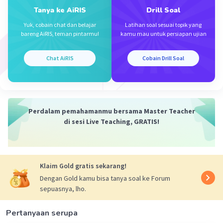
Tanya ke AiRIS
Drill Soal
Yuk, cobain chat dan belajar
Latihan soal sesuai topik yang
bareng AiRIS, teman pintarmu!
kamu mau untuk persiapan ujian
Iklan
Chat AiRIS
Cobain Drill Soal
Perdalam pemahamanmu bersama Master Teacher
di sesi Live Teaching, GRATIS!
Klaim Gold gratis sekarang!
Dengan Gold kamu bisa tanya soal ke Forum
sepuasnya, lho.
Pertanyaan serupa