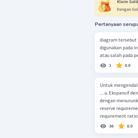
Klaim Gold
Dengan Gol
Pertanyaan serup
diagram tersebut
digunakan pada in
atau salah pada p
1
0.0
Untuk mengendali
.... a. Ekspansif 
dengan menurunka
reserve requireme
requirement ratio e
Indonesia melakuka
36
0.0
Menimbulkan infl