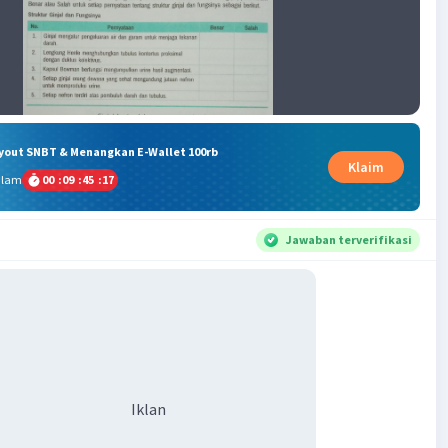
ryout SNBT & Menangkan E-Wallet 100rb
Klaim
alam
00
:
09
:
45
:
16
Jawaban terverifikasi
Iklan