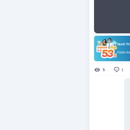
Ikuti T
Habis d
1
5