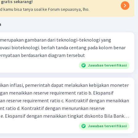
 gratis sekarang!
d kamu bisa tanya soal ke Forum sepuasnya, lho.
a
 merupakan gambaran dari teknologi-teknologi yang
ovasi bioteknologi. berlah tanda centang pada kolom benar
Iklan
ernyataan berdasarkan diagram tersebut
Jawaban terverifikasi
kan inflasi, pemerintah dapat melakukan kebijakan moneter
dengan menaikkan reserve requirement ratio b. Ekspansif
n reserve requirement ratio c. Kontraktif dengan menaikkan
nt ratio d. Kontraktif dengan menurunkan reserve
. Ekspansif dengan menaikkan tingkat diskonto Bila Bank
n kebijakan moneter ekspansif, ceteris paribus maka .... a.
Jawaban terverifikasi
asi di mana bentuk kurva jumlah uang beredar (penawaran