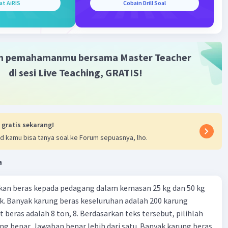
atau terletak di antara daun-daun penyusun strobilus atau
at AiRIS
Cobain Drill Soal
ontohnya : Melinjo, Pinus, pakis Haji, Damar
·
0.0
(
0
)
Balas
ating
m pemahamanmu bersama Master Teacher
di sesi Live Teaching, GRATIS!
 gratis sekarang!
d kamu bisa tanya soal ke Forum sepuasnya, lho.
a
kan beras kepada pedagang dalam kemasan 25 kg dan 50 kg
. Banyak karung beras keseluruhan adalah 200 karung
 beras adalah 8 ton, 8. Berdasarkan teks tersebut, pilihlah
g benar. Jawaban benar lebih dari satu. Banyak karung beras