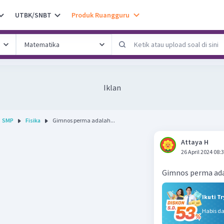
UTBK/SNBT
Produk Ruangguru
Iklan
SMP
Fisika
Gimnos perma adalah...
Attaya H
26 April 2024 08:
Gimnos perma ad
Ikuti T
Habis d