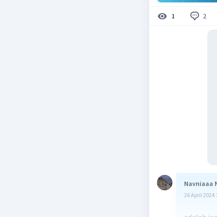
2
1
Navniaaa 
26 April 2024 