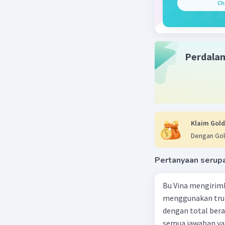
langsung 
Ch
runjung. C
Beri R
Perdala
Klaim Gold
Dengan Gol
Pertanyaan serup
Bu Vina mengirim
menggunakan truk
dengan total berat
semua jawaban yan