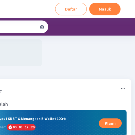
Daftar
Masuk
37
alah
ryout SNBT & Menangkan E-Wallet 100rb
Klaim
alam
00
:
03
:
17
:
19