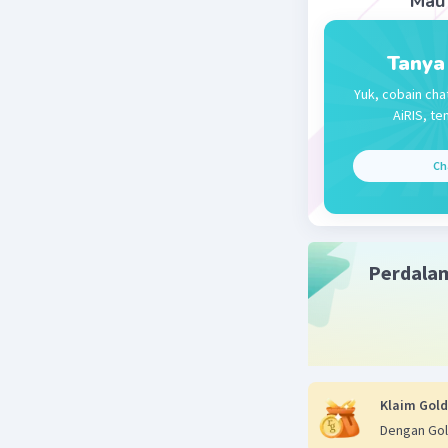
Mau 
Tanya
Yuk, cobain cha
AiRIS, te
Ch
Perdala
Klaim Gold
Dengan Gol