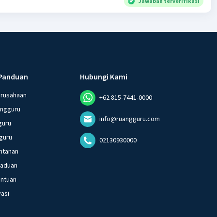
Jawaban terverifikasi
Panduan
Hubungi Kami
erusahaan
+62 815-7441-0000
angguru
info@ruangguru.com
guru
guru
02130930000
ntanan
gaduan
entuan
vasi