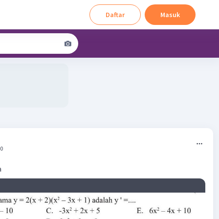
Daftar
Masuk
40
a