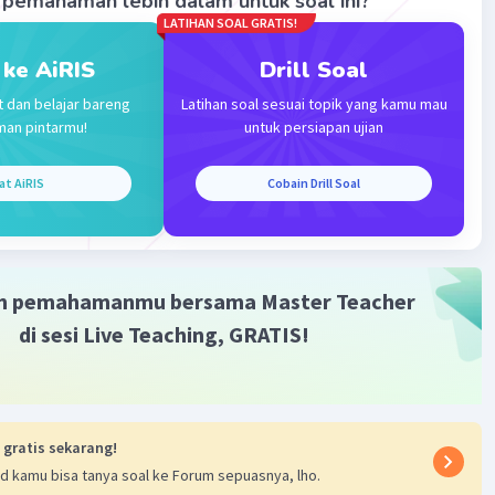
pemahaman lebih dalam untuk soal ini?
LATIHAN SOAL GRATIS!
 ke AiRIS
Drill Soal
t dan belajar bareng
Latihan soal sesuai topik yang kamu mau
man pintarmu!
untuk persiapan ujian
Iklan
at AiRIS
Cobain Drill Soal
m pemahamanmu bersama Master Teacher
di sesi Live Teaching, GRATIS!
 gratis sekarang!
d kamu bisa tanya soal ke Forum sepuasnya, lho.