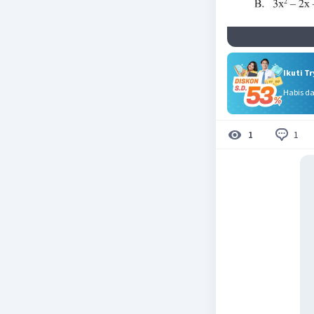
Ikuti T
Habis d
1
1