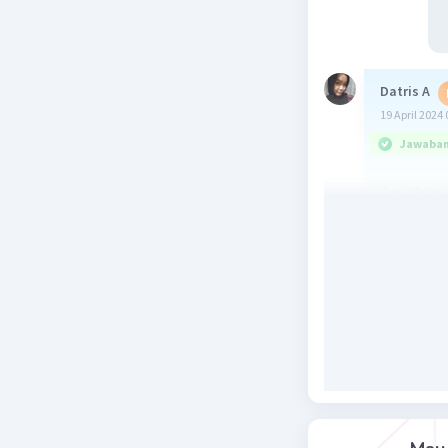
Datris A
19 April 2024 
Jawaban 
Jawaban d
Beri R