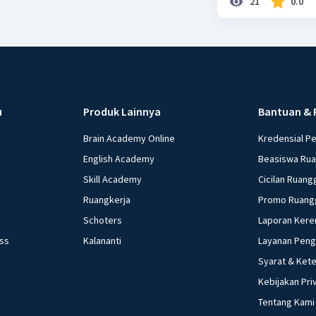
21
0.0
u
Produk Lainnya
Bantuan & 
Brain Academy Online
Kredensial P
English Academy
Beasiswa Ru
Skill Academy
Cicilan Ruang
Ruangkerja
Promo Ruang
Schoters
Laporan Kere
ess
Kalananti
Layanan Pen
Syarat & Ket
Kebijakan Pri
Tentang Kami