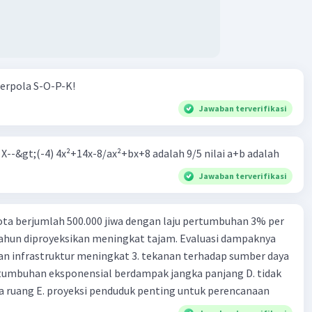
erpola S-O-P-K!
Jawaban terverifikasi
m X--&gt;(-4) 4x²+14x-8/ax²+bx+8 adalah 9/5 nilai a+b adalah
Jawaban terverifikasi
ta berjumlah 500.000 jiwa dengan laju pertumbuhan 3% per
tahun diproyeksikan meningkat tajam. Evaluasi dampaknya
an infrastruktur meningkat 3. tekanan terhadap sumber daya
tumbuhan eksponensial berdampak jangka panjang D. tidak
 ruang E. proyeksi penduduk penting untuk perencanaan