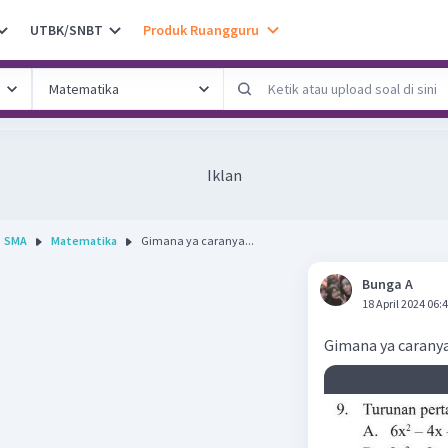
UTBK/SNBT
Produk Ruangguru
Iklan
SMA
Matematika
Gimana ya caranya...
Bunga A
18 April 2024 06:
Gimana ya carany