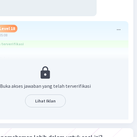
Level 18
05:08
terverifikasi
i foto yaa
Buka akses jawaban yang telah terverifikasi
Lihat Iklan
·
5.0
(
2
)
Balas
ating