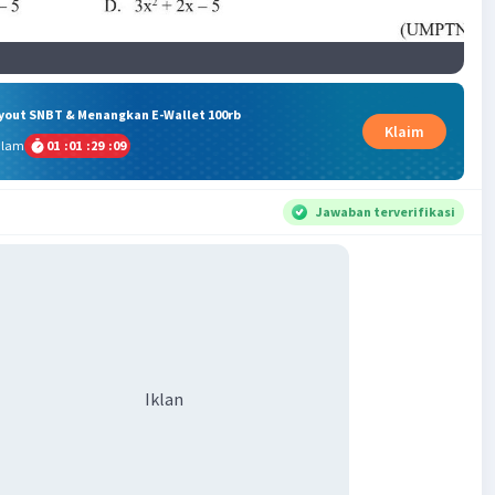
ryout SNBT & Menangkan E-Wallet 100rb
Klaim
alam
01
:
01
:
29
:
08
Jawaban terverifikasi
Iklan