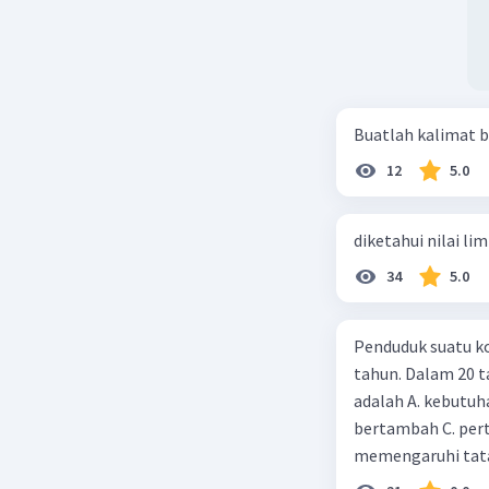
Buatlah kalimat b
12
5.0
diketahui nilai li
34
5.0
Penduduk suatu ko
tahun. Dalam 20 
adalah A. kebutuh
bertambah C. per
memengaruhi tata