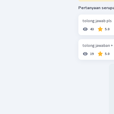
Pertanyaan serup
tolong jawab pls
43
5.0
tolong jawaban +
19
5.0