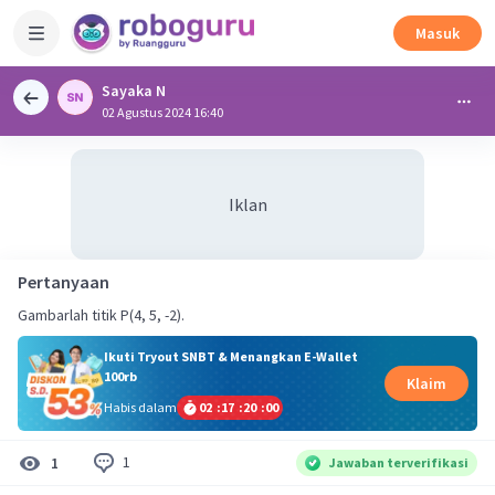
Masuk
Sayaka N
02 Agustus 2024 16:40
Iklan
Pertanyaan
Gambarlah titik P(4, 5, -2).
Ikuti Tryout SNBT & Menangkan E-Wallet
100rb
Klaim
Habis dalam
02
:
17
:
19
:
59
1
1
Jawaban terverifikasi