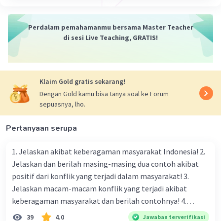
capai. Titik inilah yang mewakili titik P(4, 5, -2).
Visualisasi
Untuk membantu visualisasi, kamu bisa menggunakan
Perdalam pemahamanmu bersama Master Teacher
software atau aplikasi yang memungkinkan pembuatan
di sesi Live Teaching, GRATIS!
grafik 3D. Atau, kamu bisa membuat model fisik
sederhana menggunakan kawat atau benang untuk
merepresentasikan sumbu-sumbu koordinat dan titik P.
Penting:
Klaim Gold gratis sekarang!
* Skala: Pilih skala yang sesuai agar gambar tidak terlalu
Dengan Gold kamu bisa tanya soal ke Forum
kecil atau terlalu besar.
sepuasnya, lho.
* Orientasi: Pastikan orientasi sumbu-sumbu koordinat
benar agar tidak terjadi kesalahan dalam menentukan
posisi titik.
Pertanyaan serupa
* Tanda Negatif: Nilai negatif pada koordinat z
menunjukkan bahwa titik berada di belakang bidang
1. Jelaskan akibat keberagaman masyarakat Indonesia! 2.
yang dibentuk oleh sumbu x dan sumbu y.
Jelaskan dan berilah masing-masing dua contoh akibat
Kata Kunci: koordinat tiga dimensi, titik dalam ruang,
positif dari konflik yang terjadi dalam masyarakat! 3.
sumbu x, sumbu y, sumbu z, menggambar grafik 3D
Jelaskan macam-macam konflik yang terjadi akibat
Semoga penjelasan ini bermanfaat!
keberagaman masyarakat dan berilah contohnya! 4.
·
0.0
(
0
)
Balas
Beri Rating
Mengapa dalam masyarakat yang memiliki keberagaman
39
4.0
Jawaban terverifikasi