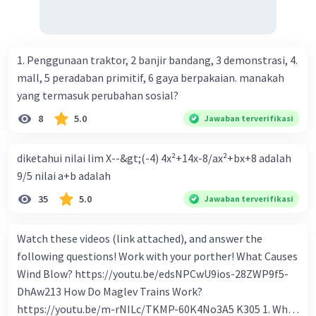
beredar (penawaran uang) naik dari kiri bawah ke kanan
atas e. Tingkat bunga turun di mana bentuk kurva jumlah
uang beredar (penawaran uang) vertikal Kebijakan fiskal
kontraktif dilakukan dengan cara .... a. Menurunkan
1. Penggunaan traktor, 2 banjir bandang, 3 demonstrasi, 4.
pengeluaran pemerintah (G), menambah pembayaran
mall, 5 peradaban primitif, 6 gaya berpakaian. manakah
transfer (Tr) dan meningkatkan pemungutan pajak (Tx) b.
yang termasuk perubahan sosial?
Menurunkan G, mengurangi Tr, dan meningkatkan Tx c.
8
5.0
Jawaban terverifikasi
Menurunkan G, menambah Tr, dan menurunkan Tx d.
Meningkatkan G, mengurangi Tr, dan menurunkan Tx e.
diketahui nilai lim X--&gt;(-4) 4x²+14x-8/ax²+bx+8 adalah
Meningkatkan G, menambah Tr, dan menurunkan Tx Cara
9/5 nilai a+b adalah
yang dilakukan kebijakan tingkat diskonto oleh Bank
Sentral dalam melakukan kebijakan moneter adalah .... a.
35
5.0
Jawaban terverifikasi
Mengatur jumlah pemberian kredit b. Menetapkan harga
surat-surat berharga di pasar uang c. Menetapkan giro
Watch these videos (link attached), and answer the
wajib minimum (reserved requirement ratio) d. Mengatur
following questions! Work with your porther! What Causes
tingkat bunga tabungan e. Mengatur tingkat bunga
Wind Blow? https://youtu.be/edsNPCwU9ios-28ZWP9f5-
pinjaman bank sentral kepada bank umum Perhatikan
DhAw213 How Do Maglev Trains Work?
beberapa pernyataan berikut. 1). Menaikkan tarif pajak. 2).
https://youtu.be/m-rNILc/TKMP-60K4No3A5 K305 1. What