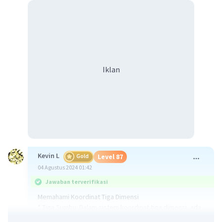
Iklan
Kevin L
Gold
Level 87
04 Agustus 2024 01:42
Jawaban terverifikasi
Memahami Koordinat Tiga Dimensi
* Tiga Sumbu: Dalam sistem koordinat tiga dimensi, ada
tiga sumbu yang saling tegak lurus: sumbu x, sumbu y,