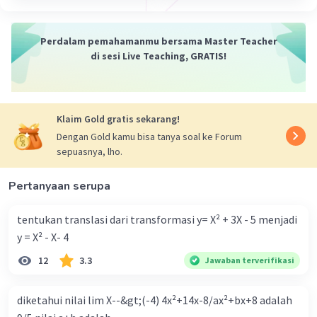
koordinat titik balik
y = x² - 6x + 8
= 3² - 6(3) + 8
Perdalam pemahamanmu bersama Master Teacher
= 9 - 18 + 8
di sesi Live Teaching, GRATIS!
= -1
maka koordinatnya (3, -1)
Klaim Gold gratis sekarang!
Dengan Gold kamu bisa tanya soal ke Forum
sepuasnya, lho.
Pertanyaan serupa
tentukan translasi dari transformasi y= X² + 3X - 5 menjadi
y = X² - X- 4
12
3.3
Jawaban terverifikasi
·
4.0
(
1
)
Balas
Beri Rating
diketahui nilai lim X--&gt;(-4) 4x²+14x-8/ax²+bx+8 adalah