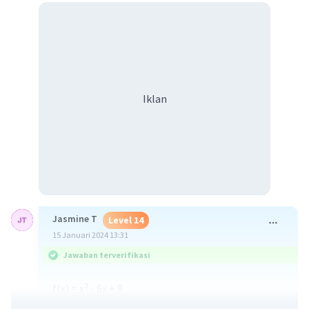
Iklan
Jasmine T
Level 14
15 Januari 2024 13:31
Jawaban terverifikasi
f(x) = x² - 6x + 8
y = x² - 6x + 8