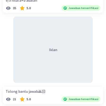
9/5 nilai a+b adalah
35
5.0
Jawaban terverifikasi
Iklan
Iklan
Tolong bantu jawab🙏🏻
21
5.0
Jawaban terverifikasi