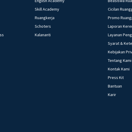
English Academy
Beasiswa Ru
Skill Academy
Cicilan Ruang
Ruangkerja
Promo Ruang
Schoters
Laporan Kere
ess
Kalananti
Layanan Pen
Syarat & Ket
Kebijakan Pri
Tentang Kami
Kontak Kami
Press Kit
Bantuan
Karir