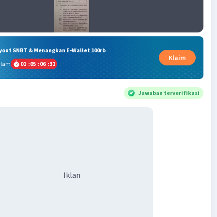
ryout SNBT & Menangkan E-Wallet 100rb
Klaim
alam
01
:
05
:
06
:
30
Jawaban terverifikasi
Iklan