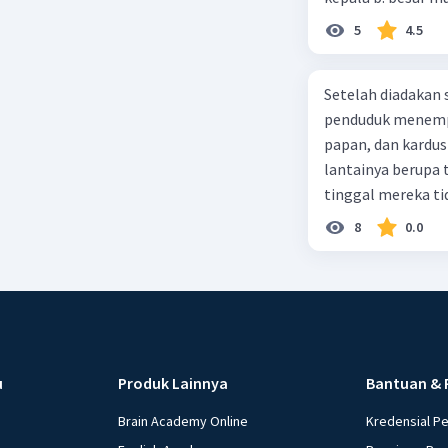
5
4.5
Setelah diadakan s
penduduk menempa
papan, dan kardus
lantainya berupa 
tinggal mereka tidak layak 
dalam paragraf ters
8
0.0
u
Produk Lainnya
Bantuan & 
Brain Academy Online
Kredensial P