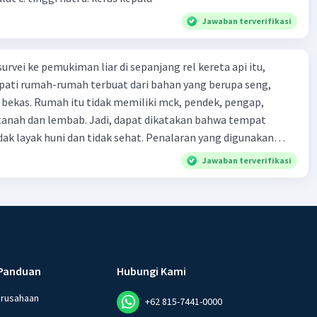
Jawaban terverifikasi
urvei ke pemukiman liar di sepanjang rel kereta api itu,
ti rumah-rumah terbuat dari bahan yang berupa seng,
 bekas. Rumah itu tidak memiliki mck, pendek, pengap,
tanah dan lembab. Jadi, dapat dikatakan bahwa tempat
huni dan tidak sehat. Penalaran yang digunakan
ebut adalah . . . .
Jawaban terverifikasi
Panduan
Hubungi Kami
erusahaan
+62 815-7441-0000