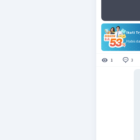
Ikuti T
Habis d
3
1