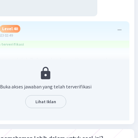
Level 40
023 02:49
terverifikasi
nya adalah D. kesenian karawitan merupakan
n khas Jawa.
an
Buka akses jawaban yang telah terverifikasi
tersebut merupakan paragraf deduktif dengan gagasan
letak pada kalimat pertama (1).
Lihat Iklan
·
0.0
(
0
)
Balas
ating
Master Teacher