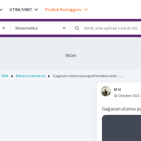
UTBK/SNBT
Produk Ruangguru
Iklan
SMA
Bahasa Indonesia
Gagasan utama paragraf tersebut ialah ......
M H
02 Oktober 2023 
Gagasan utama para