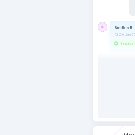
BimBim B
03 Oktober 2
Jawaban 
Jawaban
kesenia
Penjelas
Paragraf 
utama ter
Beri R
R. Mulia