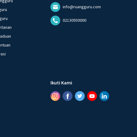
angguru
info@ruangguru.com
guru
guru
02130930000
ntanan
gaduan
entuan
vasi
Ikuti Kami