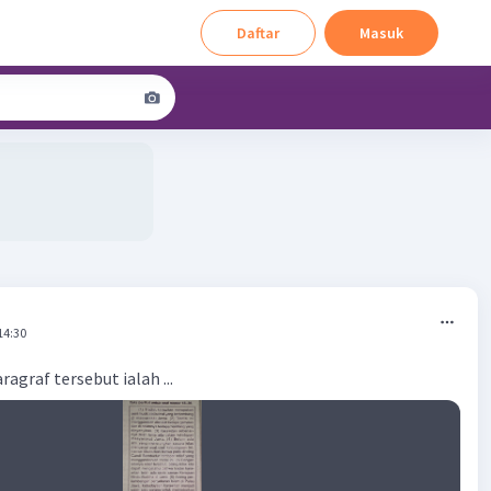
Daftar
Masuk
14:30
graf tersebut ialah ...