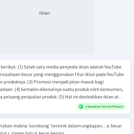
asanya gagasan pokok biasanya terletak di awal teks
Iklan
·
0.0
(
0
)
Balas
ating
dia iklan adalah YouTube.
 perusahaan besar yang menggunakan fitur iklan pada YouTube
si menjadi jalan masuk bagi
produk oleh konsumen,
jualan produk. (5) Hal ini disebabkan iklan atau
n cara untuk mengenalkan produk perusahaan kepada
Jawaban terverifikasi
-(4)-(1)-
an makna 'sombong' tersirat dalam ungkapan.... a. besar
(4)-(2)
kepala b. besar mulut c. tinggi hati d. keras kepala