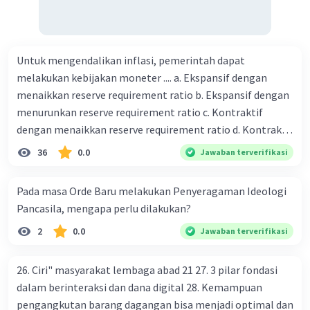
Untuk mengendalikan inflasi, pemerintah dapat
melakukan kebijakan moneter .... a. Ekspansif dengan
menaikkan reserve requirement ratio b. Ekspansif dengan
menurunkan reserve requirement ratio c. Kontraktif
dengan menaikkan reserve requirement ratio d. Kontraktif
dengan menurunkan reserve requirement ratio e.
36
0.0
Jawaban terverifikasi
Ekspansif dengan menaikkan tingkat diskonto Bila Bank
Indonesia melakukan kebijakan moneter ekspansif,
Pada masa Orde Baru melakukan Penyeragaman Ideologi
ceteris paribus maka .... a. Menimbulkan inflasi di mana
Pancasila, mengapa perlu dilakukan?
bentuk kurva jumlah uang beredar (penawaran uang) naik
2
0.0
Jawaban terverifikasi
dari kiri bawah ke kanan atas b. Menimbulkan deflasi di
mana bentuk kurva jumlah uang beredar (penawaran
uang) naik dari kiri bawah ke kanan atas c. Tingkat bunga
26. Ciri" masyarakat lembaga abad 21 27. 3 pilar fondasi
meningkat di mana bentuk kurva jumlah uang beredar
dalam berinteraksi dan dana digital 28. Kemampuan
(penawaran uang) naik dari kiri bawah ke kanan atas d.
pengangkutan barang dagangan bisa menjadi optimal dan