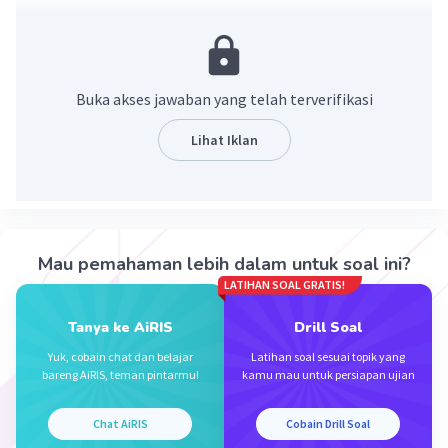
Saccharomyces cerevisiae merupakan salah satu
mikroorganisme yang digunakan untuk proses
fermentasi pembuatan roti. S. cerevisiae banyak
Buka akses jawaban yang telah terverifikasi
digunakan di industri pengolahan pangan yang
berdasar fermentasi karena kemampuannya
Lihat Iklan
memecah karbohidrat dan menghasilkan
gas
karbondioksida (CO2)
serta alkohol.
·
0.0
(
0
)
Balas
Beri Rating
Mau pemahaman lebih dalam untuk soal ini?
LATIHAN SOAL GRATIS!
Hanisah H
Level 1
30 Januari 2024 13:51
Tanya ke AiRIS
Drill Soal
Jawabannya co2
Yuk, cobain chat dan belajar
Latihan soal sesuai topik yang
bareng AiRIS, teman pintarmu!
kamu mau untuk persiapan ujian
·
0.0
(
0
)
Balas
Beri Rating
Iklan
Chat AiRIS
Cobain Drill Soal