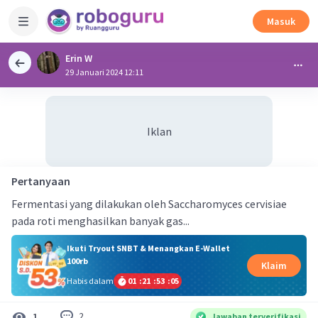
Masuk
Erin W
29 Januari 2024 12:11
Iklan
Pertanyaan
Fermentasi yang dilakukan oleh Saccharomyces cervisiae
pada roti menghasilkan banyak gas...
Ikuti Tryout SNBT & Menangkan E-Wallet
100rb
Klaim
Habis dalam
01
:
21
:
53
:
04
2
1
Jawaban terverifikasi