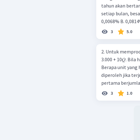
tahun akan berta
setiap bulan, besa
0,0068% B. 0,0814
3
5.0
2. Untuk memprodu
3.000 + 10𝑄. Bila 
Berapa unit yang 
diperoleh jika ter
pertama berjumlah
ialah 6. Berapaka
3
1.0
menghasilkan 2.0
penambahan tenag
ditingkatkan. Ak
sebanyak 500 bua
setiap bulan, ber
buah jumlah sepat