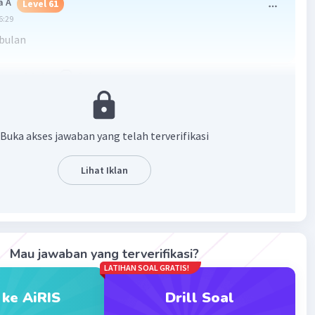
a A
Level 61
6:29
 bulan
·
0.0
(
0
)
Balas
ating
Buka akses jawaban yang telah terverifikasi
Lihat Iklan
Iklan
Mau jawaban yang terverifikasi?
LATIHAN SOAL GRATIS!
 ke AiRIS
Drill Soal