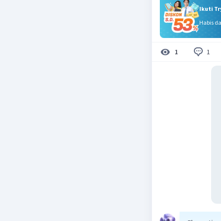
Ikuti T
Habis d
1
1