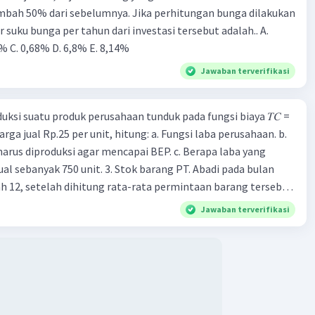
mbah 50% dari sebelumnya. Jika perhitungan bunga dilakukan
r suku bunga per tahun dari investasi tersebut adalah.. A.
% C. 0,68% D. 6,8% Ε. 8,14%
Jawaban terverifikasi
ksi suatu produk perusahaan tunduk pada fungsi biaya 𝑇𝐶 =
harga jual Rp.25 per unit, hitung: a. Fungsi laba perusahaan. b.
harus diproduksi agar mencapai BEP. c. Berapa laba yang
jual sebanyak 750 unit. 3. Stok barang PT. Abadi pada bulan
 12, setelah dihitung rata-rata permintaan barang tersebut
h stok barang pada bulan ke-10? 4. Perusahaan sepatu
Jawaban terverifikasi
00 buah sepatu pada pertama produksi. Dengan adanya
a kerja maka jumlah produk yang dihasilkan juga dapat
ibatnya, perusahaan tersebut mampu menambah produksinya
h setiap bulannya. Jika perkembangan produksinya konstan
apa jumlah sepatu yang dihasilkan pada bulan ke-6? Berapa
u yang telah dihasilkan selama 1 tahun produksi?