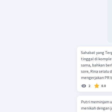
Sahabat yang Terg
tinggal di kompl
sama, bahkan berb
sore, Rina selalu
mengerjakan PR b
dengan canda tawa
2
0.0
mendukung Rina da
hari segalanya be
Putri meminjam ua
mengalami kebang
menikah dengan j
masalah keuangan