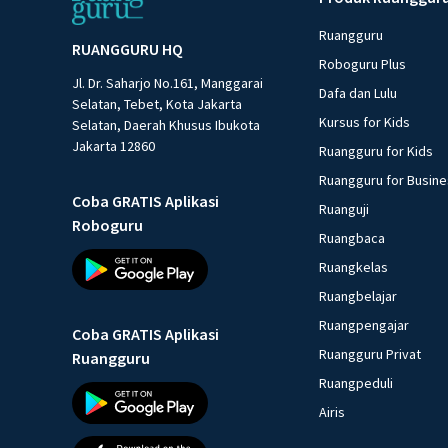
Ruangguru
RUANGGURU HQ
Roboguru Plus
Jl. Dr. Saharjo No.161, Manggarai
Dafa dan Lulu
Selatan, Tebet, Kota Jakarta
Kursus for Kids
Selatan, Daerah Khusus Ibukota
Jakarta 12860
Ruangguru for Kids
Ruangguru for Busin
Coba GRATIS Aplikasi
Ruanguji
Roboguru
Ruangbaca
Ruangkelas
Ruangbelajar
Ruangpengajar
Coba GRATIS Aplikasi
Ruangguru Privat
Ruangguru
Ruangpeduli
Airis