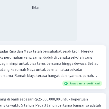
Iklan
adai Rina dan Maya telah bersahabat sejak kecil. Mereka
eks perumahan yang sama, duduk di bangku sekolah yang
agi mimpi untuk bisa terus bersama hingga dewasa. Setiap
 datang ke rumah Maya untuk bermain atau sekadar
ersama. Rumah Maya terasa hangat dan nyaman, penuh
 dan rasa kekeluargaan. Maya adalah teman yang selalu
Jawaban terverifikasi
lam segala hal, tak peduli apa yang terjadi. Namun, suatu
rubah. Ayah Maya, yang sebelumnya memiliki usaha sukses,
ng di bank sebesar Rp25.000.000,00 untuk keperluan
krutan. Usahanya gulung tikar setelah dihadapkan pada
angka waktu 5 tahun. Pada 3 tahun pertama bunganya adalah
 yang tak terduga. Keluarga Maya terpaksa menjual rumah