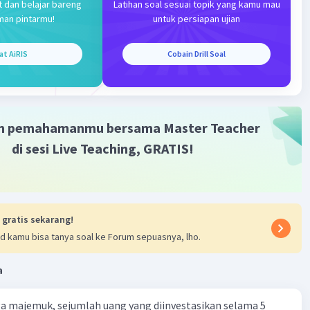
t dan belajar bareng
Latihan soal sesuai topik yang kamu mau
man pintarmu!
untuk persiapan ujian
at AiRIS
Cobain Drill Soal
m pemahamanmu bersama Master Teacher
di sesi Live Teaching, GRATIS!
 gratis sekarang!
d kamu bisa tanya soal ke Forum sepuasnya, lho.
a
a majemuk, sejumlah uang yang diinvestasikan selama 5