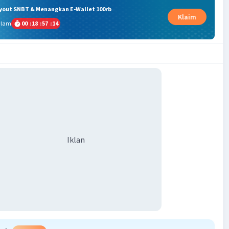
ryout SNBT & Menangkan E-Wallet 100rb
Klaim
alam
00
:
18
:
57
:
13
Iklan