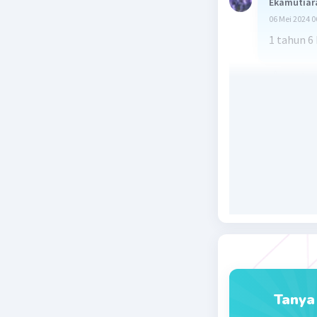
Ekamutiar
06 Mei 2024 0
1 tahun 6
Beri R
Tanya