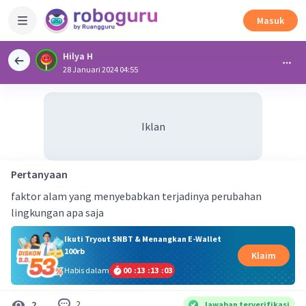
Masuk
Hilya H
28 Januari 2024 04:55
Iklan
Pertanyaan
faktor alam yang menyebabkan terjadinya perubahan
lingkungan apa saja
Ikuti Tryout SNBT & Menangkan E-Wallet
100rb
Klaim
Habis dalam
00
:
13
:
13
:
02
2
2
Jawaban terverifikasi