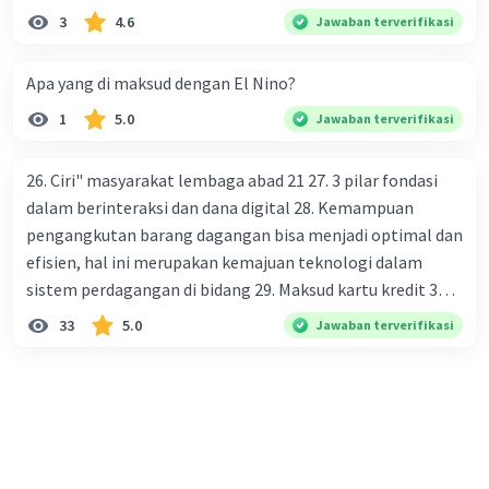
3
4.6
Jawaban terverifikasi
Apa yang di maksud dengan El Nino?
1
5.0
Jawaban terverifikasi
26. Ciri" masyarakat lembaga abad 21 27. 3 pilar fondasi
dalam berinteraksi dan dana digital 28. Kemampuan
pengangkutan barang dagangan bisa menjadi optimal dan
efisien, hal ini merupakan kemajuan teknologi dalam
sistem perdagangan di bidang 29. Maksud kartu kredit 30.
Manfaat penggunaan teknologi informasi di bidang
33
5.0
Jawaban terverifikasi
perdagangan bagi masyarakat 31. Keuntungan
menggunakan ATM dan kartu debit dalam pembayaran 32.
Prinsip" sistem pembayaran yang di terapkan oleh bank
indonesia dan mencegah terjadinya kegiatan praktek
monopoli dalam industri sistem perdagangan 33. Tujuan
dari lembaga OJK 34. Maksud cek bank 35. Kelebihan uang