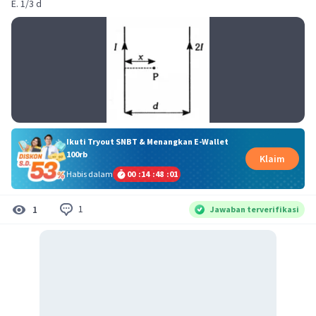
E. 1/3 d
Ikuti Tryout SNBT & Menangkan E-Wallet
100rb
Klaim
Habis dalam
00
:
14
:
48
:
00
1
1
Jawaban terverifikasi