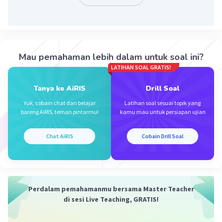
·
0.0
(
0
)
Balas
Beri Rating
Mau pemahaman lebih dalam untuk soal ini?
LATIHAN SOAL GRATIS!
Tanya ke AiRIS
Drill Soal
Iklan
Yuk, cobain chat dan belajar
Latihan soal sesuai topik yang
bareng AiRIS, teman pintarmu!
kamu mau untuk persiapan ujian
Chat AiRIS
Cobain Drill Soal
Perdalam pemahamanmu bersama Master Teacher
di sesi Live Teaching, GRATIS!