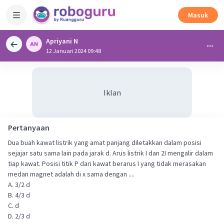
Masuk
Apriyani N
12 Januari 2024 09:48
Iklan
Pertanyaan
Dua buah kawat listrik yang amat panjang diletakkan dalam posisi
sejajar satu sama lain pada jarak d. Arus listrik I dan 2I mengalir dalam
tiap kawat. Posisi titik P dari kawat berarus I yang tidak merasakan
medan magnet adalah di x sama dengan ....
A. 3/2 d
B. 4/3 d
C. d
D. 2/3 d