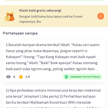
Klaim Gold gratis sekarang!
Dengan Gold kamu bisa tanya soal ke Forum
sepuasnya, lho.
Pertanyaan serupa
1.Bacalah kutipan drama berikut! Abah: "Kalau cari suami
harus yang jelas masa depannya, jangan seperti si
Kabayan!" Iteung: "Tapi Kang Kabayan mah baik nyaah
sama Iteung." Abah: "Baik? Baik apanya? Kalau memang
baik pasti suka ngirim uang, paling sedikit ngirim ikan
kesenangan Abah. Ikan gurame!" Ambu: "Abah teh
4
1.0
Jawaban terverifikasi
kumaha. Apa-apa selalu saja diukur pakai uang." Tokoh
Iteung pada kutipan drama tersebut akan lebih menarik
1) Apa perbedaan antara minimal usia kerja dan maksimal
jika menggunakan kostum a. celana panjang dan kaos
usia kerja? Jelaskan! (Jika perlu) 2) Perhatikan kutipan
dengan rambut panjang dibiarkan terurai b. celana
berita berikut! Mahkamah Konstitusi (MK) menolak
panjang dan kaos dengan rambut dikepang dua c. kebaya