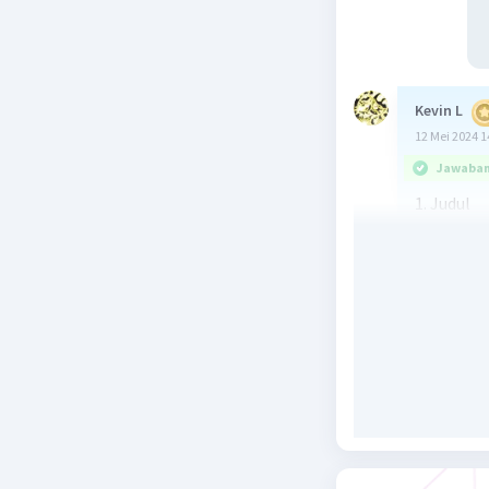
Kevin L
12 Mei 2024 1
Jawaban 
1. Judul
- Memberi
yang diam
- Judul h
laporan.
2. Pendah
- Berisi 
- Menjela
- Dapat m
dijawab m