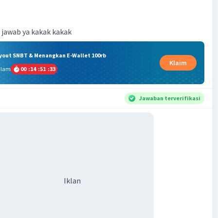
di jawab ya kakak kakak
ryout SNBT & Menangkan E-Wallet 100rb
Klaim
alam
00
:
14
:
51
:
33
Jawaban terverifikasi
Iklan