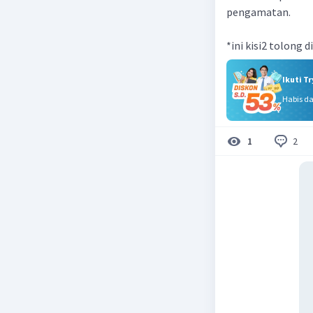
pengamatan.
*ini kisi2 tolong 
Ikuti T
Habis d
2
1