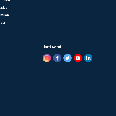
gaduan
entuan
vasi
Ikuti Kami