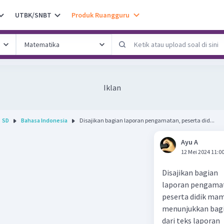
UTBK/SNBT
Produk Ruangguru
Iklan
SD
Bahasa Indonesia
Disajikan bagian laporan pengamatan, peserta did...
Ayu A
12 Mei 2024 11:0
Disajikan bagian
laporan pengama
peserta didik ma
menunjukkan bag
dari teks laporan