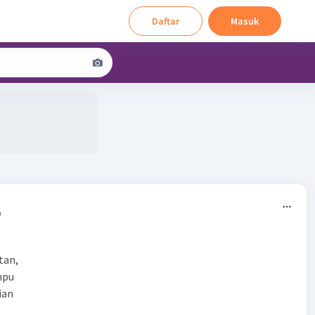
Daftar
Masuk
0
tan,
mpu
ian