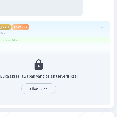
Gold
Level 87
4:11
terverifikasi
kan gambaran singkat dan jelas tentang topik atau objek
ati.
arus menarik perhatian pembaca dan mencerminkan isi
Buka akses jawaban yang telah terverifikasi
uluan
Lihat Iklan
latar belakang dan tujuan dilakukannya pengamatan.
skan alasan atau motivasi melakukan pengamatan.
encantumkan hipotesis atau pertanyaan yang ingin
elalui pengamatan.