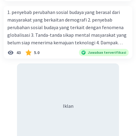
1. penyebab perubahan sosial budaya yang berasal dari
masyarakat yang berkaitan demografi 2. penyebab
perubahan sosial budaya yang terkait dengan fenomena
globalisasi 3. Tanda-tanda sikap mental masyarakat yang
belum siap menerima kemajuan teknologi 4. Dampak
modernisasi dalam kehidupan sosial masyarakat 5.
43
5.0
Jawaban terverifikasi
Kegiatan manusia di bidang ekonomi yang menunjukkan
perubahan ke arah modernisasi 6. Contoh pengaruh
modernisasi di bidang ilmu pengetahuan dan pendidikan
terhadap pola pikir masyarakat 7. Konsep mengenai
proses modernisasi di masyarakat seringkali mengalami
kesalahan pahaman, salah satunya kesalahan tersebut
menganggap jika menjadi modern adalah mengikuti... 8.
Iklan
arti dari globalisasi 9. Bentuk kearifan lokal di wilayah
Madura yang berperan dalam pengelolaan SDA dan
dukungan dalam bentuk kebudayaan 10. Syarat menjaga
tradisi kearifan lokal di Nusantara 11. Ciri uang kartal,