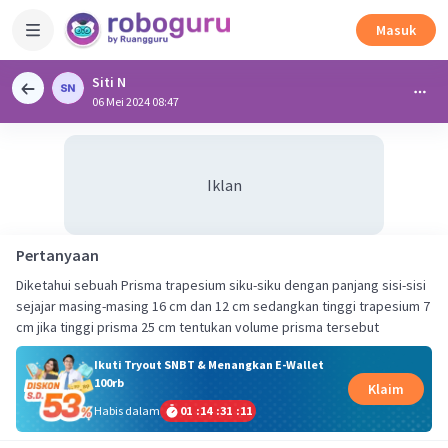
Masuk
Siti N
06 Mei 2024 08:47
Iklan
Pertanyaan
Diketahui sebuah Prisma trapesium siku-siku dengan panjang sisi-sisi
sejajar masing-masing 16 cm dan 12 cm sedangkan tinggi trapesium 7
cm jika tinggi prisma 25 cm tentukan volume prisma tersebut
Ikuti Tryout SNBT & Menangkan E-Wallet
100rb
Klaim
Habis dalam
01
:
14
:
31
:
11