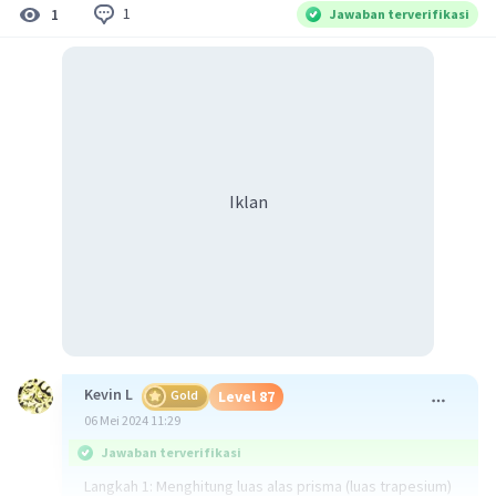
1
1
Jawaban terverifikasi
Iklan
Kevin L
Gold
Level 87
06 Mei 2024 11:29
Jawaban terverifikasi
Langkah 1: Menghitung luas alas prisma (luas trapesium)