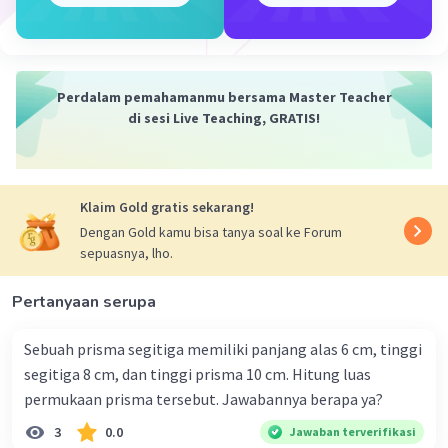
dengan tinggi prisma.
Kesimpulan:
Dengan menggunakan rumus luas trapesium dan volume
prisma, kita dapat menghitung volume prisma
Perdalam pemahamanmu bersama Master Teacher
trapesium siku-siku tersebut sebesar 2.450 cm³.
di sesi Live Teaching, GRATIS!
·
0.0
(
0
)
Balas
Beri Rating
Klaim Gold gratis sekarang!
Dengan Gold kamu bisa tanya soal ke Forum
sepuasnya, lho.
Pertanyaan serupa
Iklan
Sebuah prisma segitiga memiliki panjang alas 6 cm, tinggi
segitiga 8 cm, dan tinggi prisma 10 cm. Hitung luas
permukaan prisma tersebut. Jawabannya berapa ya?
3
0.0
Jawaban terverifikasi