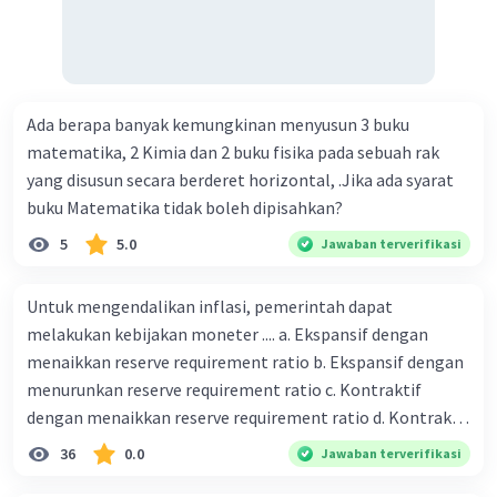
maksud dengan kegiatan menghimpun dana yang
dilakukan perbankan 19. tugas Bank Indonesia 20. tugas
Bank Umum 21. kegiatan lembaga keuangan non-Bank 22.
kelembagaan keuangan non-bank yang memiliki kegiatan
Ada berapa banyak kemungkinan menyusun 3 buku
yang dilakukan dengan operasi simpan pinjam 23.
matematika, 2 Kimia dan 2 buku fisika pada sebuah rak
Lembaga keuangan non bank yang memiliki fungsi
yang disusun secara berderet horizontal, .Jika ada syarat
sebagai penggerak investasi dengan memperhatikan dan
buku Matematika tidak boleh dipisahkan?
memasukan surat berharga 24. Nama lembaga keuangan
non bank yang bertugas mengatasi para rensumen 25.
5
5.0
Jawaban terverifikasi
Ciri" dari masyarakat ekonomi abad ke 21
Untuk mengendalikan inflasi, pemerintah dapat
melakukan kebijakan moneter .... a. Ekspansif dengan
menaikkan reserve requirement ratio b. Ekspansif dengan
menurunkan reserve requirement ratio c. Kontraktif
dengan menaikkan reserve requirement ratio d. Kontraktif
dengan menurunkan reserve requirement ratio e.
36
0.0
Jawaban terverifikasi
Ekspansif dengan menaikkan tingkat diskonto Bila Bank