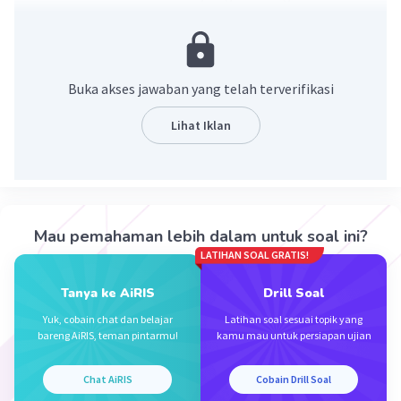
melihat posisi tiap titiknya, karena A dan F
berada pada bidang yg sama, kita tinggal
mencari diagonal persegi dari ABFE dengan
menggunakan teorema Pythagoras
Buka akses jawaban yang telah terverifikasi
Lihat Iklan
Mau pemahaman lebih dalam untuk soal ini?
LATIHAN SOAL GRATIS!
·
0.0
(
0
)
Balas
Beri Rating
Tanya ke AiRIS
Drill Soal
Yuk, cobain chat dan belajar
Latihan soal sesuai topik yang
bareng AiRIS, teman pintarmu!
kamu mau untuk persiapan ujian
Chat AiRIS
Cobain Drill Soal