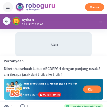
Masuk
Nytha N
29 Juli 2024 22:05
Iklan
Pertanyaan
Diketahui sebuah kubus ABCDEFGH dengan panjang rusuk 8
cm Berapa jarak dari titik a ke titik f
Ikuti Tryout SNBT & Menangkan E-Wallet
100rb
Klaim
Habis dalam
00
:
18
:
19
:
56
1
1
Jawaban terverifikasi