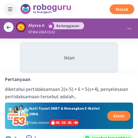
Masuk
Alyssa A
Berlangganan
07 Mei 2024 15:22
Iklan
Pertanyaan
diketahui pertidaksamaan 2(x-5) + 6 < 5(x+4), penyelesaian
pertidaksamaan tersebut adalah...
Ikuti Tryout SNBT & Menangkan E-Wallet
100rb
Klaim
Habis dalam
00
:
10
:
41
:
45
1
2
Jawaban terverifikasi