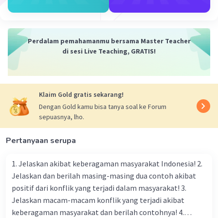
dibagi dengan bilangan negatif)
Maafkan saya jika ada kesalahan, terimakasih.
Semoga membantu
Perdalam pemahamanmu bersama Master Teacher
di sesi Live Teaching, GRATIS!
·
5.0
(
1
)
Balas
Beri Rating
Azza A
Level 27
08 Mei 2024 08:41
Klaim Gold gratis sekarang!
Maaf untuk tanda negatif tidak memengaruhi itu
Dengan Gold kamu bisa tanya soal ke Forum
salah yaa
sepuasnya, lho.
Pertanyaan serupa
1. Jelaskan akibat keberagaman masyarakat Indonesia! 2.
Jelaskan dan berilah masing-masing dua contoh akibat
positif dari konflik yang terjadi dalam masyarakat! 3.
Jelaskan macam-macam konflik yang terjadi akibat
Iklan
keberagaman masyarakat dan berilah contohnya! 4.